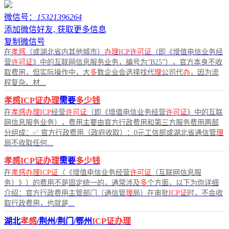
微信号：
15321396264
添加微信好友, 获取更多信息
复制微信号
在
孝感
（或湖北省内其他城市）
办理ICP许可证
（即《增值电信业务经
营
许可证
》中的互联网信息服务业务，编号为“B25”），官方本身不收
取费用，但实际操作中，大
多
数企业会选择找代
理
公司代
办
，因为流
程复杂、材...
孝感ICP证办理
需要
多少钱
在
孝感办理ICP
经营
许可证
（即《增值电信业务经营
许可证
》中的互联
网信息服务业务），费用主要由官方行政费用和第三方服务费用两部
分组成：✅ 官方行政费用（政府收取）：0元工信部或湖北省通信管
理
局不收取任何...
孝感ICP证办理
需要
多少钱
在
孝感办理ICP证
（《增值电信业务经营
许可证
（互联网信息服
务）》）的费用不是固定统一的，通常涉及
多
个方面，以下为你详细
介绍：官方行政费用主管部门（通信管
理
局）在审批
ICP证
时，不会收
取行政费用，也就是...
湖北
孝感
/荆州/荆门/鄂州
ICP证办理