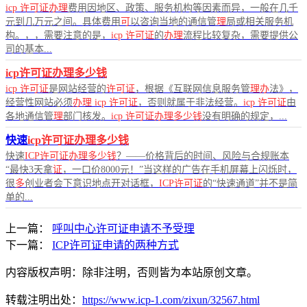
icp
许可证办理
费用因地区、政策、服务机构等因素而异，一般在几千
元到几万元之间。具体费用
可
以咨询当地的通信管
理
局或相关服务机
构。，，需要注意的是，
icp
许可证
的
办理
流程比较复杂，需要提供公
司的基本...
icp许可证办理多少钱
icp
许可证
是网站经营的
许可证
，根据《互联网信息服务管
理办
法》，
经营性网站必须
办理
icp
许可证
，否则就属于非法经营。
icp
许可证
由
各地通信管
理
部门核发。
icp
许可证办理多少钱
没有明确的规定，...
快速
icp许可证办理多少钱
快速
ICP许可证办理多少钱
？——价格背后的时间、风险与合规账本
“最快3天拿
证
，一口价8000元！”当这样的广告在手机屏幕上闪烁时，
很
多
创业者会下意识地点开对话框，
ICP许可证
的“快速通道”并不是简
单的...
上一篇：
呼叫中心许可证申请不予受理
下一篇：
ICP许可证申请的两种方式
内容版权声明：除非注明，否则皆为本站原创文章。
转载注明出处：
https://www.icp-1.com/zixun/32567.html