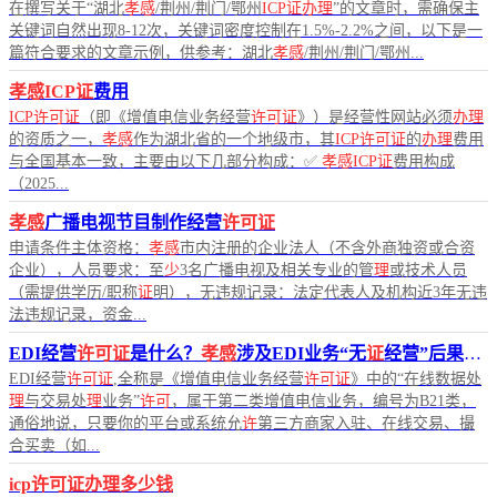
在撰写关于“湖北
孝感
/荆州/荆门/鄂州
ICP证办理
”的文章时，需确保主
关键词自然出现8-12次，关键词密度控制在1.5%-2.2%之间，以下是一
篇符合要求的文章示例，供参考：湖北
孝感
/荆州/荆门/鄂州...
孝感ICP证
费用
ICP许可证
（即《增值电信业务经营
许可证
》）是经营性网站必须
办理
的资质之一，
孝感
作为湖北省的一个地级市，其
ICP许可证
的
办理
费用
与全国基本一致，主要由以下几部分构成：✅
孝感ICP证
费用构成
（2025...
孝感
广播电视节目制作经营
许可证
申请条件主体资格：
孝感
市内注册的企业法人（不含外商独资或合资
企业），人员要求：至
少
3名广播电视及相关专业的管
理
或技术人员
（需提供学历/职称
证
明），无违规记录：法定代表人及机构近3年无违
法违规记录，资金...
EDI经营
许可证
是什么？
孝感
涉及EDI业务“无
证
经营”后果会怎样？
EDI经营
许可证
,全称是《增值电信业务经营
许可证
》中的“在线数据处
理
与交易处
理
业务”
许可
，属于第二类增值电信业务，编号为B21类，
通俗地说，只要你的平台或系统允
许
第三方商家入驻、在线交易、撮
合买卖（如...
icp许可证办理多少钱