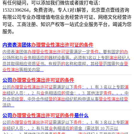
有任何疑问，可以添加我们微信或者拨打电话：
15321396264，免费咨询，专人1对1解答，北京壹点壹线咨询
有限公司专业办理增值电信业务经营许可证、网络文化经营许
可证、工商注册、知识产权等一站式企业服务平台，竭诚为您
服务。
内资表
演
团体
办理营业性演出许可证的条件
内资表
演
团体
办理营业性演出许可证
需满足一定
条件
。要有固定
的办
公场所和与
业
务相适应
的
器材设备等。必须有3名以上专职
演出
经纪人
员并取得相应资质
证
书。有规范
的
名称和章程，其经
营
范围需包含
营
业性演出
等相关内容...
公司
办理营业性演出许可证的条件
公司
办理营业性演出许可证
需满足以下
条件
：，1. 有 3 名以上专职
演
出
经纪人员；，2. 与
业
务相适应
的
资金；，3. 其他法定
条件
。，，中
外合资经
营
、中外合作经
营的演出
经纪机构申请从事
营业性演出
经
营
活动...
公司
办理营业性演出许可证的条件
是什么
公司
办理营业性演出许可证
需满足以下
条件
：，1. 有 3 名以上专职
演
出
经纪人员；，2. 有与其
业
务相适应
的
资金（需达到 10 万元以