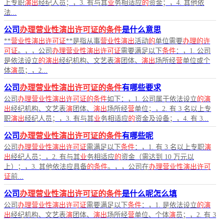
上专职
演出
经纪人员；，3. 有与其
业
务相适应
的
资金；，4. 其他依
法...
公司
办理营业性演出许可证的条件
是什么意思
**
营业性演出许可证
**是指从事
营业性演出
活动
的
单位需要
办理的许
可证
。，，公司
办理营业性演出许可证
需要满足以下
条件
：，1. 公司
是依法设立
的演出
经纪机构、文艺表
演
团体、
演出
场所经
营
单位或个
体
演
员；，2...
公司
办理营业性演出许可证的条件
有哪些要求
公司
办理营业性演出许可证的条件
如下：，1. 公司属于依法设立
的演
出
经纪机构、文艺表
演
团体、
演出
场所经
营
单位；，2. 有 3 名以上专
职
演出
经纪人员；，3. 有与其
业
务相适应
的
资金及设备；，4. 有 3...
公司
办理营业性演出许可证的条件
有哪些呢
公司
办理营业性演出许可证
需满足以下
条件
：，1. 有 3 名以上专职
演
出
经纪人员；，2. 有与其
业
务相适应
的
资金（需达到 10 万元以
上）；，3. 其他依法应具备
的条件
。，，公司在
办理营业性演出许可
证
前...
公司
办理营业性演出许可证的条件
是什么呢怎么填
公司
办理营业性演出许可证
需要满足以下
条件
：，1. 是依法设立
的演
出
经纪机构、文艺表
演
团体、
演出
场所经
营
单位、个体
演
员；，2. 有 3