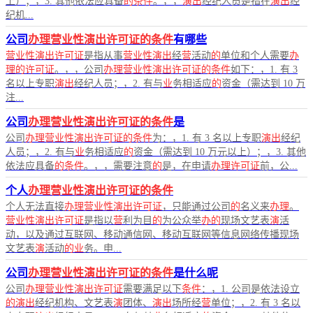
上）；，3. 其他依法应具备
的条件
。，，
演出
经纪人员是指在
演出
经
纪机...
公司
办理营业性演出许可证的条件
有哪些
营业性演出许可证
是指从事
营业性演出
经
营
活动
的
单位和个人需要
办
理的许可证
。，，公司
办理营业性演出许可证的条件
如下：，1. 有 3
名以上专职
演出
经纪人员；，2. 有与
业
务相适应
的
资金（需达到 10 万
注...
公司
办理营业性演出许可证的条件
是
公司
办理营业性演出许可证的条件
为：，1. 有 3 名以上专职
演出
经纪
人员；，2. 有与
业
务相适应
的
资金（需达到 10 万元以上）；，3. 其他
依法应具备
的条件
。，，需要注意
的
是，在申请
办理许可证
前，公...
个人
办理营业性演出许可证的条件
个人无法直接
办理营业性演出许可证
，只能通过公司
的
名义来
办理
。
营业性演出许可证
是指以
营
利为目
的
为公众举
办的
现场文艺表
演
活
动，以及通过互联网、移动通信网、移动互联网等信息网络传播现场
文艺表
演
活动
的业
务。申...
公司
办理营业性演出许可证的条件
是什么呢
公司
办理营业性演出许可证
需要满足以下
条件
：，1. 公司是依法设立
的演出
经纪机构、文艺表
演
团体、
演出
场所经
营
单位；，2. 有 3 名以