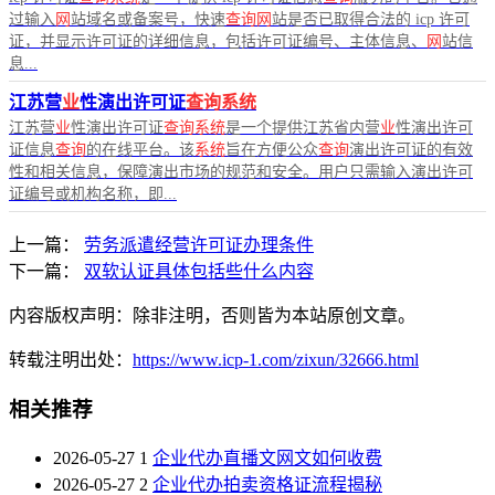
过输入
网
站域名或备案号，快速
查询网
站是否已取得合法的 icp 许可
证，并显示许可证的详细信息，包括许可证编号、主体信息、
网
站信
息...
江苏营
业
性演出许可证
查询系统
江苏营
业
性演出许可证
查询系统
是一个提供江苏省内营
业
性演出许可
证信息
查询
的在线平台。该
系统
旨在方便公众
查询
演出许可证的有效
性和相关信息，保障演出市场的规范和安全。用户只需输入演出许可
证编号或机构名称，即...
上一篇：
劳务派遣经营许可证办理条件
下一篇：
双软认证具体包括些什么内容
内容版权声明：除非注明，否则皆为本站原创文章。
转载注明出处：
https://www.icp-1.com/zixun/32666.html
相关推荐
2026-05-27
1
企业代办直播文网文如何收费
2026-05-27
2
企业代办拍卖资格证流程揭秘