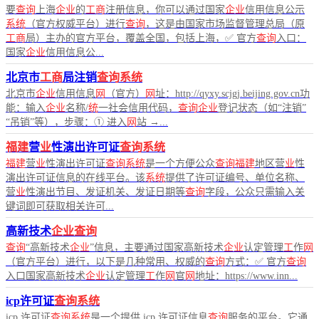
要
查询
上海
企业
的
工商
注册信息，你可以通过国家
企业
信用信息公示
系统
（官方权威平台）进行
查询
，这是由国家市场监督管理总局（原
工商
局）主办的官方平台，覆盖全国，包括上海，✅ 官方
查询
入口：
国家
企业
信用信息公...
北京市
工商
局注销
查询系统
北京市
企业
信用信息
网
（官方）
网
址：http://qyxy.scjgj.beijing.gov.cn功
能：输入
企业
名称/
统
一社会信用代码，
查询企业
登记状态（如“注销”
“吊销”等），步骤：① 进入
网
站 →...
福建
营
业
性演出许可证
查询系统
福建
营
业
性演出许可证
查询系统
是一个方便公众
查询福建
地区营
业
性
演出许可证信息的在线平台。该
系统
提供了许可证编号、单位名称、
营
业
性演出节目、发证机关、发证日期等
查询
字段，公众只需输入关
键词即可获取相关许可...
高新技术
企业查询
查询
“高新技术
企业
”信息，主要通过国家高新技术
企业
认定管理
工
作
网
（官方平台）进行，以下是几种常用、权威的
查询
方式：✅ 官方
查询
入口国家高新技术
企业
认定管理
工
作
网
官
网
地址：https://www.inn...
icp许可证
查询系统
icp 许可证
查询系统
是一个提供 icp 许可证信息
查询
服务的平台。它通