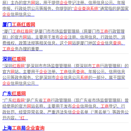
局）主办的官方
网
站，用于提供
企业
登记注册、信用信息公示、年报
申报、行政处罚公示等服务，你提到的“
企业查询系统
”通常指的是国家
企业
信用信息公...
厦门
工商红盾网
“厦门
工商红盾网
”是厦门市市场监督管理局（原厦门市
工商
行政管理
局）的官方
网
站，主要用于发布
企业
注册、信用信息、行政处罚、消
费维权、政策法规等相关信息，这个
网
站是厦门地区
企业
信息
查询
、
工商业
务办理的重要...
深圳
红盾网
“深圳
红盾网
”是深圳市市场监督管理局（原深圳市
工商
行政管理局）的
官方
网
站，主要用于
企业
注册、
工商
信息
查询
、年报公示、信用信息
公示等政务服务，它是深圳市
企业
信息公示
系统
的一部分，属于国家
企业
信用信息公示...
广东
红盾网
“广东
红盾网
”是广东省
工商
行政管理局（现广东省市场监督管理局）曾
经使用的官方
网
站名称，主要用于发布
企业
信用信息、
工商
登记、行
政处罚、经营异常名录、严重违法失信
企业
名单（“黑名单”）等政务公
开内容，“
红
...
上海
工商
局
企业查询