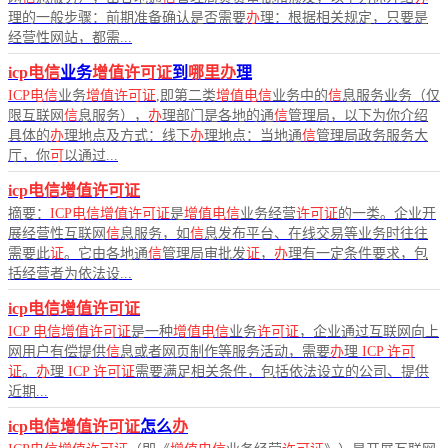
理的一般步骤：前期准备确认是否需要
办
理：根据相关规定，只要是
经营性网站，都需...
icp电信
业务
增值许可证
到
哪里办
理
ICP电信
业务
增值许可证
,即第二类
增值电信
业务中的
信
息服务业务（仅
限互联网
信
息服务），
办
理部门是各地的通
信
管理局，以下为你介绍
具体的
办
理地点及方式：线下
办
理地点：当地通
信
管理局政务服务大
厅，你
可
以通过...
icp电信增值许可证
摘要：
ICP电信增值许可证
是
增值电信
业务经营
许可证
的一类。企业开
展经营性互联网
信
息服务，如
信
息发布平台、在线交易等业务时往往
需要此
证
。它由各地通
信
管理局审批发
证
，
办
理有一定条件要求，包
括经营者为依法设...
icp电信增值许可证
ICP
电信增值许可证
是一种
增值电信
业务
许可证
，企业通过互联网向上
网用户有偿提供
信
息或者网页制作等服务活动，需要
办
理
ICP
许可
证
。
办
理
ICP
许可证
需要满足相关条件，包括依法设立的公司、提供
近期...
icp电信增值许可证
怎么
办