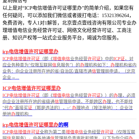
复制微信号
以上是对“ICP电信增值许可证哪里办”的简单介绍，如果您有
任何疑问，可以添加我们微信或者拨打电话：15321396264，
免费咨询，专人1对1解答，北京壹点壹线咨询有限公司专业办
理增值电信业务经营许可证、网络文化经营许可证、工商注
册、知识产权等一站式企业服务平台，竭诚为您服务。
icp电信增值许可证哪里办
ICP电信增值许可证
（即《
增值电信
业务经营
许可证
》中的
ICP证
，对
应业务种类为“仅限互联网
信
息服务”）的
办
理机构如下：
办
理机构省内
业务：向企业注册所在地的省/自治区/直辖市通
信
管理局申请，（北京
企业→...
ICP电信增值许可证哪里办
ICP电信增值许可证
（即《
增值电信
业务经营
许可证
》）的
办
理，必须
向企业注册所在地的省级通
信
管理局申请，不能跨区
办
理，也不能找
“代
办
”直接买
证
（那是违法的），✅
办
理地点（按注册地）：企业注
册地
办
理机构...
icp电信增值许可证哪里办
的啊
ICP电信增值许可证
全称为第二类
增值电信
业务经营
许可证
（仅限互联
网
信
息服务），由各地通
信
管理局负责审批和颁发，以下为你介绍
办