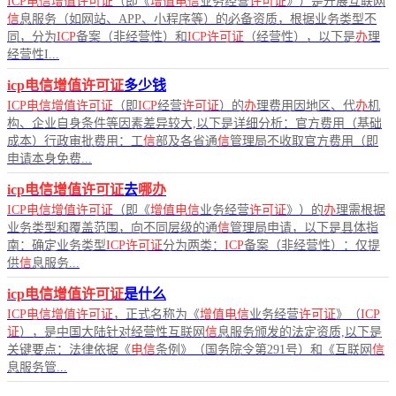
ICP电信增值许可证
（即《
增值电信
业务经营
许可证
》）是开展互联网
信
息服务（如网站、APP、小程序等）的必备资质，根据业务类型不
同，分为
ICP
备案（非经营性）和
ICP许可证
（经营性），以下是
办
理
经营性I...
icp电信增值许可证
多少钱
ICP电信增值许可证
（即
ICP
经营
许可证
）的
办
理费用因地区、代
办
机
构、企业自身条件等因素差异较大,以下是详细分析：官方费用（基础
成本）行政审批费用：工
信
部及各省通
信
管理局不收取官方费用（即
申请本身免费...
icp电信增值许可证
去
哪办
ICP电信增值许可证
（即《
增值电信
业务经营
许可证
》）的
办
理需根据
业务类型和覆盖范围，向不同层级的通
信
管理局申请，以下是具体指
南：确定业务类型
ICP许可证
分为两类：
ICP
备案（非经营性）：仅提
供
信
息服务...
icp电信增值许可证
是什么
ICP电信增值许可证
，正式名称为《
增值电信
业务经营
许可证
》（
ICP
证
），是中国大陆针对经营性互联网
信
息服务颁发的法定资质,以下是
关键要点：法律依据《
电信
条例》（国务院令第291号）和《互联网
信
息服务管...