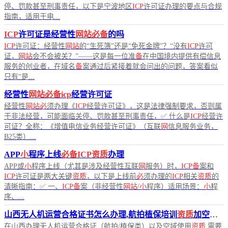
停、罚款甚至刑事责任，以下是宁波地区
ICP
许可证办理的要点与合规
指南，适用于电...
ICP
许可证是经营性
网站必备
的吗
ICP
许可证：经营性
网站
的“生死簿”还是“免死金牌”？“没有
ICP
许可
证，
网站
会不会被关？”——这是每一位准
备
在中国境内提供有偿信息
服务的创业者，在域名
备
案通过后紧接着就会问出的问题，答案看似
只有“是...
经营性
网站必备icp
经营许可证
经营性
网站必
须办理《
ICP
经营许可证》，这是法律强制要求，否则属
于非法经营，可能面临关停、罚款甚至刑事责任，✅ 什么是
ICP
经营许
可证？全称：《增值电信业务经营许可证》（互联
网
信息服务业务，
B25类）...
APP
小
程序上线
必备ICP资质
办理
APP或
小
程序上线（尤其是涉及经营性互联
网
服务）时，
ICP备
案和
ICP
许可证是两大关键
资质
，以下是上线前
必
须办理的
ICP
相关
资质
的
清晰指南：✅ 一、
ICP备
案（非经营性
网站
/
小
程序）适用场景：
小
程
序、...
山西无人机运营合格证书​怎么办理,航拍植保培训
资质
加空域
必
在山西办理无人机运营合格证（航拍/植保类）以及空域使用
资质
,需要