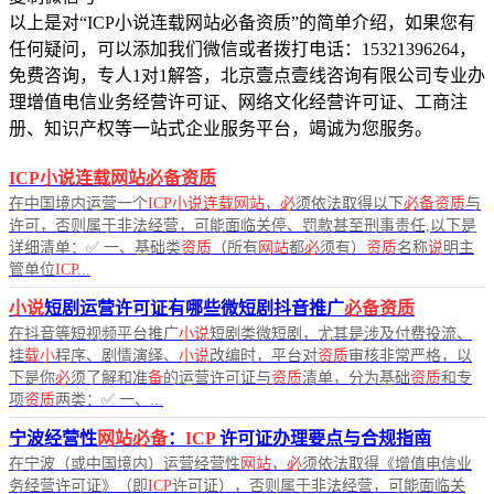
以上是对“ICP小说连载网站必备资质”的简单介绍，如果您有
任何疑问，可以添加我们微信或者拨打电话：15321396264，
免费咨询，专人1对1解答，北京壹点壹线咨询有限公司专业办
理增值电信业务经营许可证、网络文化经营许可证、工商注
册、知识产权等一站式企业服务平台，竭诚为您服务。
ICP小说连载网站必备资质
在中国境内运营一个
ICP小说连载网站
，
必
须依法取得以下
必备资质
与
许可，否则属于非法经营，可能面临关停、罚款甚至刑事责任,以下是
详细清单：✅ 一、基础类
资质
（所有
网站
都
必
须有）
资质
名称
说
明主
管单位
ICP
...
小说
短剧运营许可证有哪些微短剧抖音推广
必备资质
在抖音等短视频平台推广
小说
短剧类微短剧，尤其是涉及付费投流、
挂
载小
程序、剧情演绎、
小说
改编时，平台对
资质
审核非常严格，以
下是你
必
须了解和准
备
的运营许可证与
资质
清单，分为基础
资质
和专
项
资质
两类：✅ 一、...
宁波经营性
网站必备
：
ICP
许可证办理要点与合规指南
在宁波（或中国境内）运营经营性
网站
，
必
须依法取得《增值电信业
务经营许可证》（即
ICP
许可证），否则属于非法经营，可能面临关