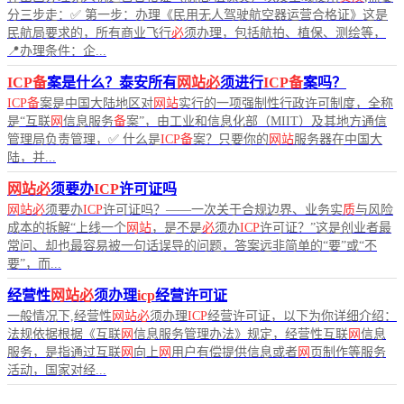
分三步走：✅ 第一步：办理《民用无人驾驶航空器运营合格证》这是
民航局要求的，所有商业飞行
必
须办理，包括航拍、植保、测绘等，
📍办理条件：企...
ICP备
案是什么？泰安所有
网站必
须进行
ICP备
案吗？
ICP备
案是中国大陆地区对
网站
实行的一项强制性行政许可制度，全称
是“互联
网
信息服务
备
案”，由工业和信息化部（MIIT）及其地方通信
管理局负责管理，✅ 什么是
ICP备
案？只要你的
网站
服务器在中国大
陆，并...
网站必
须要办
ICP
许可证吗
网站必
须要办
ICP
许可证吗？——一次关于合规边界、业务实
质
与风险
成本的拆解“上线一个
网站
，是不是
必
须办
ICP
许可证？”这是创业者最
常问、却也最容易被一句话误导的问题，答案远非简单的“要”或“不
要”，而...
经营性
网站必
须办理
icp
经营许可证
一般情况下,经营性
网站必
须办理
ICP
经营许可证，以下为你详细介绍：
法规依据根据《互联
网
信息服务管理办法》规定，经营性互联
网
信息
服务，是指通过互联
网
向上
网
用户有偿提供信息或者
网
页制作等服务
活动，国家对经...