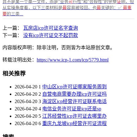
并不是某一个单一文件，而是“业务
可
行性”和“合规性”的完整
证
明，但
从实操角度看，以下三类材料是
最
容易被驳回、也
最
关键的：✅
最重
要
的三类...
上一篇：
瓦房店icp许可证名字查询
下一篇：
没有icp许可证交不起罚款
内容版权声明：除非注明，否则皆为本站原创文章。
转载注明出处：
https://www.icp-1.com/icp/5779.html
相关推荐
2026-04-20
1
中山区icp许可证哪家服务周到
2026-04-20
2
自营电商需要办理icp许可证吗
2026-04-20
3
海淀区icp经营许可证联系电话
2026-04-20
4
电信业务许可证是icp还是sp
2026-04-20
5
江苏经营性icp许可证去哪里办
2026-04-20
6
重庆九龙坡icp经营许可证流程