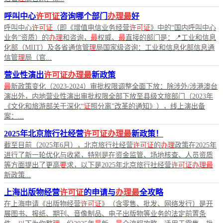
呼叫中心
许可证
咨询哪个部门
办理最
好
呼叫中心
许可证
（即《增值电信业务经营
许可证
》中的“国内呼叫中心
业务”资质）的
办理
和咨询，
最
权威、
最
直接的部门是：📍工业和信息
化部（MIIT）及各省通信管
理
局国家级咨询：工业和信息化部信息通
信管
理
局（官...
营业性演出
许可证办理最
新政策
最
新政策变化（2023-2024）审批权限调整全面下放：除涉外/涉港澳台
演出外，内地营业性演出审批权限全部下放至县级文旅部门（2023年
《文化和旅游部关于深化“
证
照分离”改革的通知》），线上演出备
案：...
2025年北京旅行社经营
许可证办理最
新政策！
截至目前（2025年6月），北京旅行社经营
许可证
的
办理
政策在2025年
进行了新一轮优化与收紧，特别是在资金监管、场地核查、人员资质
等方面提出了更高
要
求，以下是2025年北京旅行社经营
许可证办理最
新政策...
上海出版物经营
许可证
的申请与
办理最
全攻略
在上海申请《出版物经营
许可证
》（含零售、批发、网络发行）是开
展图书、报纸、期刊、音像制品、电子出版物等业务的法定前置条