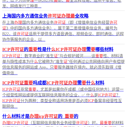
件，以下为你整
理
一份2025年
最
新、
最
全流程攻略，适用于零售、批
发、网络发行三种类...
上海国内多方通信业务
许可证办理最
全攻略
在上海
办理
国内多方通信业务
许可证
（即《增值电信业务经营
许可
证
》中的国内多方通信业务），属于第二类增值电信业务，编号为
B22，该
许可证
适用于提供多方语音通信、视频会议、即时通信、远程
协作等服务的企业，以...
ICP许可证
的
重要
性是什
么ICP许可证办理
需
要
哪些材料
ICP许可证
：数字商业的“准生
证
”与合规护城河——谈
重要
性、材料清
单与隐性成本为什
么
它被称为“准生
证
”任何通过公共网络向用户有偿提
供信息服务的网站或 App，只
要
服务器放在境内，就必须先取得《增
值电信...
ICP许可证重要
吗成都
ICP许可证办理
需
要
什
么
材料
ICP许可证
非常
重要
，尤其是如果你在成都（或中国任何地方）运营一
个经营性网站或提供互联网信息服务的企业，✅ 什
么
是
ICP许可证
？
ICP许可证
分为两种：类型全称适用场景是否必须
ICP
备案非经营性互
联网信...
什
么
材料才是
办理icp许可证
的_
重要
的
办理ICP许可证
（互联网信息服务业务经营
许可证
）时，
最重要
的材料