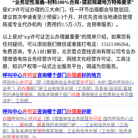
“业务定性准确+材料100%合规+提前规避地方特殊要求”
是ICP许可证办理的三大命门，任一环节出错都会导致驳回，
建议首次申请者至少预留2-3个月，并优先咨询当地通信管理
局或专业代办机构（费用约1.5万-3万，含预审服务）。
以上是对“icp许可证怎么办理最重要”的简单介绍，如果您有
任何疑问，可以添加我们微信或者拨打电话：15321396264，
免费咨询，专人1对1解答，北京壹点壹线咨询有限公司专业办
理增值电信业务经营许可证、网络文化经营许可证、工商注
册、知识产权等一站式企业服务平台，竭诚为您服务。
呼叫中心
许可证
咨询哪个部门
办理最
好的地方
呼叫中心
许可证
（即《增值电信业务经营
许可证
》中的“国内呼叫中心
业务”）的
办理
部门是工业和信息化部（工信部）及各省/自治区/直辖
市的通信管
理
局，具体选择哪个部门
办理
,需根据企业性质和业务范围
决定：工信部...
呼叫中心
许可证
咨询哪个部门
办理最
好呢
办理
呼叫中心
许可证
（即《增值电信业务经营
许可证
-国内呼叫中心业
务》），
最
权威、
最
直接的咨询部门是：✅ 工业和信息化部（工信
部）及各省通信管
理
局国家层面：工业和信息化部（工信部）信息通
信管
理
局官网：ht...