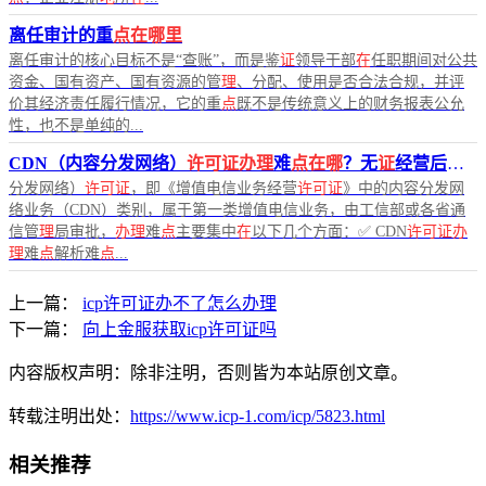
离任审计的重
点在哪里
离任审计的核心目标不是“查账”，而是鉴
证
领导干部
在
任职期间对公共
资金、国有资产、国有资源的管
理
、分配、使用是否合法合规，并评
价其经济责任履行情况，它的重
点
既不是传统意义上的财务报表公允
性，也不是单纯的...
CDN（内容分发网络）
许可证办理
难
点在哪
？无
证
经营后果严重！
分发网络）
许可证
，即《增值电信业务经营
许可证
》中的内容分发网
络业务（CDN）类别，属于第一类增值电信业务，由工信部或各省通
信管
理
局审批，
办理
难
点
主要集中
在
以下几个方面：✅ CDN
许可证办
理
难
点
解析难
点
...
上一篇：
icp许可证办不了怎么办理
下一篇：
向上金服获取icp许可证吗
内容版权声明：除非注明，否则皆为本站原创文章。
转载注明出处：
https://www.icp-1.com/icp/5823.html
相关推荐