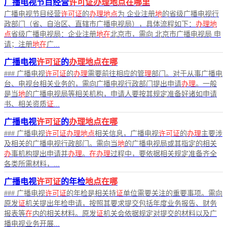
广播电视节目经营
许可证办理地点在哪里
广播电视节目经营
许可证
的
办理地点
为 企业注册
地
的省级广播电视行
政部门（省、自治区、直辖市广播电视局），具体流程如下：
办理地
点
省级广播电视局：企业注册
地在
北京市，需向 北京市广播电视局 申
请；注册
地在
广...
广播电视
许可证
的
办理地点在哪
### 广播电视
许可证
的
办理
需要前往相应的管
理
部门。对于从事广播电
台、电视台相关业务的，需向广播电视行政部门提出申请
办理
。一般
是当
地
的广播电视局等相关机构，申请人要按其规定准备好诸如申请
书、相关资质
证
...
广播电视
许可证
的
办理地点在哪
### 广播电视
许可证办理地点
相关信息，广播电视
许可证
的
办理
主要涉
及相关的广播电视行政部门。需向当
地
的广播电视局或其指定的相关
办
事机构提出申请并
办理
。
在办理
过程中，要依据相关规定准备齐全
各类所需材料，...
广播电视
许可证
的年检
地点在哪
### 广播电视
许可证
的年检是相关持
证
单位需要关注的重要事项。需向
原发
证
机关提出年检申请，按照其要求提交包括年度业务报告、财务
报表等
在
内的相关材料。原发
证
机关会依据规定对提交的材料以及广
播电视业务开展...