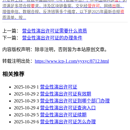
开发并上线一款数字藏品App（NFT数藏平台），在中国境内运
营
，必
须满足多项合规
要
求，涉及区块链备案、文化经
营许可
、网络
出
版、
增值电信、数据合规、反洗钱等多个维度，以下是2025年最新合规
资
质清单，按...
上一篇：
营业性演出许可证需要什么资质
下一篇：
营业性演出许可证的办理条件
内容版权声明：除非注明，否则皆为本站原创文章。
转载注明出处：
https://www.icp-1.com/yyxyc/8712.html
相关推荐
2025-10-29
1
营业性演出许可证
2025-10-29
2
营业性演出许可证有效期
2025-10-29
3
营业性演出许可证到哪个部门办理
2025-10-29
4
营业性演出许可证查询入口
2025-10-29
5
营业性演出许可证续期
2025-10-29
6
营业性演出许可证怎么办理