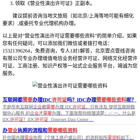
领取《营业性演出许可证》正副本。
建议提前咨询当地文旅局（如北京/上海等地可能有细化
要求）,或委托专业代理机构办理。
以上是对“营业性演出许可证需要哪些资料”的简单介绍，如果
您有任何疑问，可以添加我们微信或者拨打电话：
15321396264，免费咨询，专人1对1解答，北京壹点壹线咨询
有限公司专业办理增值电信业务经营许可证、网络文化经营许
可证、工商注册、知识产权等一站式企业服务平台，竭诚为您
服务。
互联网都
需要
办理IDC
许可证
吗？IDC办理
需要哪些资料
呢？
不是所有互联网企
业
都
需要
办理 IDC
许可证
，只有涉及 提供互联网数
据中心服务 的企
业
才
需要
办理，下面我帮你梳理清楚：✅ 一、什么是
IDC
许可证
？IDC
许可证
（Internet Data Center ...
办
营业
执照的流程和
需要哪些资料
在中国办理
营业
执照（个体工商户或公司）的流程和所
需资料
如下，