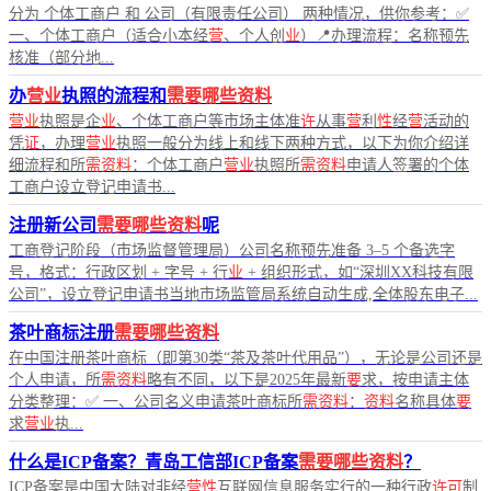
分为 个体工商户 和 公司（有限责任公司） 两种情况，供你参考：✅
一、个体工商户（适合小本经
营
、个人创
业
）📍办理流程：名称预先
核准（部分地...
办
营业
执照的流程和
需要哪些资料
营业
执照是企
业
、个体工商户等市场主体准
许
从事
营
利
性
经
营
活动的
凭
证
，办理
营业
执照一般分为线上和线下两种方式，以下为你介绍详
细流程和所
需资料
：个体工商户
营业
执照所
需资料
申请人签署的个体
工商户设立登记申请书...
注册新公司
需要哪些资料
呢
工商登记阶段（市场监督管理局）公司名称预先准备 3–5 个备选字
号，格式：行政区划 + 字号 + 行
业
+ 组织形式，如“深圳XX科技有限
公司”，设立登记申请书当地市场监管局系统自动生成,全体股东电子...
茶叶商标注册
需要哪些资料
在中国注册茶叶商标（即第30类“茶及茶叶代用品”），无论是公司还是
个人申请，所
需资料
略有不同，以下是2025年最新
要
求，按申请主体
分类整理：✅ 一、公司名义申请茶叶商标所
需资料
：
资料
名称具体
要
求
营业
执...
什么是ICP备案？青岛工信部ICP备案
需要哪些资料
？
ICP备案是中国大陆对非经
营性
互联网信息服务实行的一种行政
许可
制