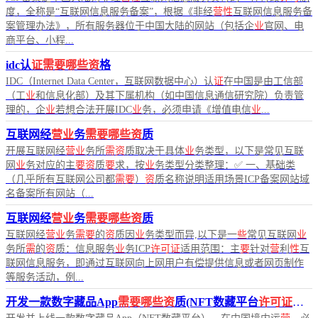
度，全称是“互联网信息服务备案”，根据《非经
营性
互联网信息服务备
案管理办法》，所有服务器位于中国大陆的网站（包括企
业
官网、电
商平台、小程...
idc认
证需要哪些资
格
IDC（Internet Data Center，互联网数据中心）认
证
在中国是由工信部
（工
业
和信息化部）及其下属机构（如中国信息通信研究院）负责管
理的，企
业
若想合法开展IDC
业
务，必须申请《增值电信
业
...
互联网经
营业
务
需要哪些资
质
开展互联网经
营业
务所
需资
质取决于具体
业
务类型，以下是常见互联
网
业
务对应的主
要资
质
要
求，按
业
务类型分类整理：✅ 一、基础类
（几乎所有互联网公司都
需要
）
资
质名称说明适用场景ICP备案网站域
名备案所有网站（...
互联网经
营业
务
需要哪些资
质
互联网经
营业
务
需要
的
资
质因
业
务类型而异,以下是一
些
常见互联网
业
务所
需
的
资
质：信息服务
业
务ICP
许可证
适用范围：主
要
针对
营
利
性
互
联网信息服务，即通过互联网向上网用户有偿提供信息或者网页制作
等服务活动，例...
开发一款数字藏品App
需要哪些资
质(NFT数藏平台
许可证
说明