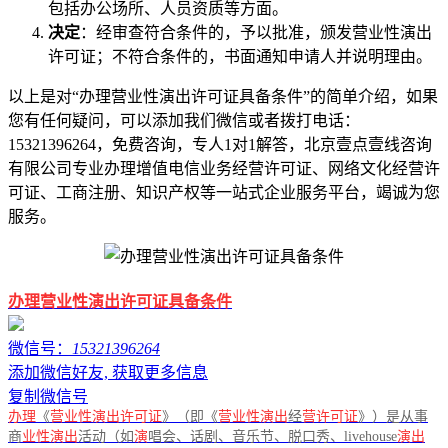
包括办公场所、人员资质等方面。
决定
：经审查符合条件的，予以批准，颁发营业性演出
许可证；不符合条件的，书面通知申请人并说明理由。
以上是对“办理营业性演出许可证具备条件”的简单介绍，如果
您有任何疑问，可以添加我们微信或者拨打电话：
15321396264，免费咨询，专人1对1解答，北京壹点壹线咨询
有限公司专业办理增值电信业务经营许可证、网络文化经营许
可证、工商注册、知识产权等一站式企业服务平台，竭诚为您
服务。
办理营业性演出许可证具备条件
微信号：
15321396264
添加微信好友, 获取更多信息
复制微信号
办理
《
营业性演出许可证
》（即《
营业性演出
经
营许可证
》）是从事
商
业性演出
活动（如
演
唱会、话剧、音乐节、脱口秀、livehouse
演出