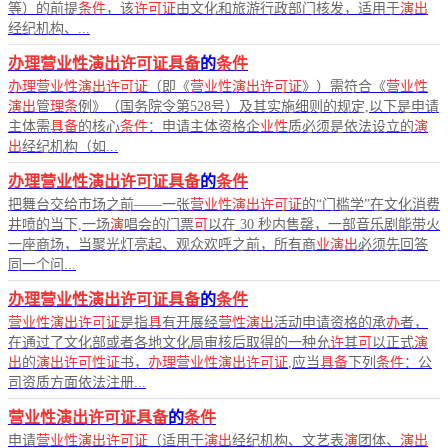
等）的前提
条件
，该
许可证
由文化和旅游行政部门核发，适用于
演出
经纪机构、...
办理营业性演出许可证具备
的
条件
办理营业性演出许可证
（即《
营业性演出许可证
》）需符合《
营业性
演出
管
理条
例》（国务院令第528号）及其实施细则的规定,以下是申请
主体需
具备
的核心
条件
：申请主体资格企
业性
质必须是依法设立的
演
出
经纪机构（如...
办理营业性演出许可证具备
的
条件
把舞台交给市场之前——一张
营业性演出许可证
的“门槛学”在文化消费
井喷的当下,一场
演
唱会的门票
可
以在 30 秒内售罄，一部音乐剧能带火
一座商场，当聚光灯亮起、观众欢呼之前，所有商
业演出
必须先回答
同一个问...
办理营业性演出许可证具备
的
条件
营业性演出许可证
是指
具
有开展经
营性演出
活动申请资格的承
办
者，
在通过了文化部或者各地文化局审核后取得的一种允
许
其
可
以正式
演
出
的
演出许可性证
书，
办理营业性演出许可证
,应当
具备
下列
条件
：公
司资质方面依法注册...
营业性演出许可证具备
的
条件
申请
营业性演出许可证
（适用于
演出
经纪机构、文艺表
演
团体、
演出