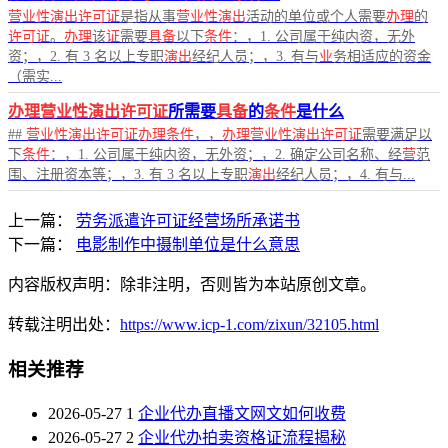
营业性演出许可证
是指从事
营业性演出
活动的单位或个人需要
办理
的
许可证
。
办理
该
证
需要
具备
以下
条件
：，1. 公司属于纯内资，无外
资；，2. 有 3 名以上专职
演出
经纪人员；，3. 有与
业
务相适应的资金
（需实...
办理营业性演出许可证
所需要
具备
的
条件
是什么
##
营业性演出许可证办理条件
，，
办理营业性演出许可证
需要满足以
下
条件
：，1. 公司属于纯内资，无外资；，2. 确定公司名称、经
营
范
围、注册资本等；，3. 有 3 名以上专职
演出
经纪人员；，4. 有与...
上一篇：
劳务派遣许可证经营场所承诺书
下一篇：
电影制作中摄制单位是什么意思
内容版权声明：除非注明，否则皆为本站原创文章。
转载注明出处：
https://www.icp-1.com/zixun/32105.html
相关推荐
2026-05-27
1
企业代办直播文网文如何收费
2026-05-27
2
企业代办拍卖资格证流程揭秘