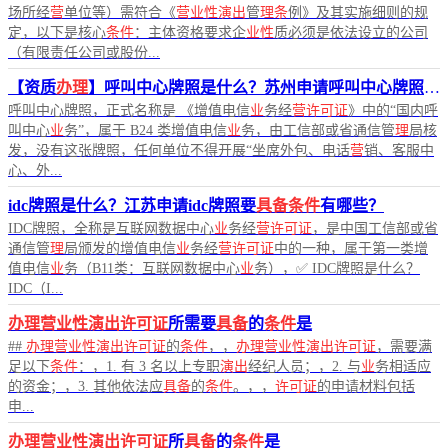
场所经
营
单位等）需符合《
营业性演出
管
理条
例》及其实施细则的规
定，以下是核心
条件
：主体资格要求企
业性
质必须是依法设立的公司
（有限责任公司或股份...
【资质
办理
】呼叫中心牌照是什么？苏州申请呼叫中心牌照要
呼叫中心牌照，正式名称是 《增值电信
业
务经
营许可证
》中的“国内呼
叫中心
业
务”，属于 B24 类增值电信
业
务，由工信部或省通信管
理
局核
发，没有这张牌照，任何单位不得开展“坐席外包、电话
营
销、客服中
心、外...
idc牌照是什么？江苏申请idc牌照要
具备条件
有哪些？
IDC牌照，全称是互联网数据中心
业
务经
营许可证
，是中国工信部或省
通信管
理
局颁发的增值电信
业
务经
营许可证
中的一种，属于第一类增
值电信
业
务（B11类：互联网数据中心
业
务），✅ IDC牌照是什么？
IDC（I...
办理营业性演出许可证
所需要
具备
的
条件
是
##
办理营业性演出许可证
的
条件
，，
办理营业性演出许可证
，需要满
足以下
条件
：，1. 有 3 名以上专职
演出
经纪人员；，2. 与
业
务相适应
的资金；，3. 其他依法应
具备
的
条件
。，，
许可证
的申请材料包括
申...
办理营业性演出许可证
所
具备
的
条件
是