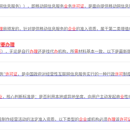
网信息服务）），即移动网信息服务
业
务
许可证
，是面向提供移动网信息
理
局颁发的，针对提供移动信息服务的
企业
的准入资质，属于第二类增值
需要办理
证
），无论是自行
办理
还是找代
办
机构，所
需
材料基本一致，以下是最新
务”
许可证
，是中国政府对经营性互联网信息服务实行的一种行政
许可
制
业
，核心判断标准是：是否利用本地或异地坐席，向用户主动发起商
业
性
目制作经营活动的法定准入资质，以下类型的
企业
或机构必须
办理
该
许可