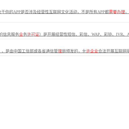
决于你的APP是否涉及经营性互联网文化活动，不是所有APP都
需要办理
，
的信息服务
业
务
许可证
）是开展经营性短信、彩信、WAP、彩铃、IVR、
》，是由中国工信部或各省通信管
理
局颁发的，允
许企业
合法开展互联网