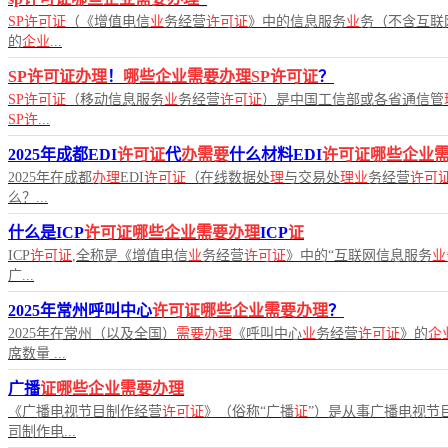
SP许可证
（《增值电信
业
务经营
许可证
》中的信息服务
业
务（不含互联
的
企业
...
SP许可证办理
！
哪些企业需要办理SP许可证
？
SP许可证
（移动信息服务
业
务经营
许可证
）是中国工信部或各省通信管
SP许
...
2025年成都EDI
许可证
代
办需要
什么材料EDI
许可证哪些企业
2025年在成都
办理
EDI
许可证
（在线数据处
理
与交易处
理业
务经营
许可
么？...
什么是ICP
许可证哪些企业需要办理
ICP
证
ICP
许可证
,全称是《增值电信
业
务经营
许可证
》中的“互联网信息服务
业
广...
2025年常州呼叫中心
许可证哪些企业需要办理
？
2025年在常州（以及全国）
需要办理
《呼叫中心
业
务经营
许可证
》的
企
席数量 ...
广播
证哪些企业需要办理
《广播电视节目制作经营
许可证
》（俗称“广播
证
”）是从事广播电视节
司制作电...