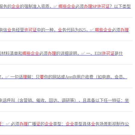
服务的
企业
的强制准入资质，✅
哪些企业
必须
办理SP许可证
？以下类型
电信
业
务经营
许可证
中的一种，
业
务代码为B25，✅
哪些企业
必须
办理
版材料清单和
哪些企业
必须
办理
的详细说明，✅ 一、EDI
许可证
是什
度，✅ 一句话
理
解：只
要
你的网站或App向用户收费（如电商、会员、
电话呼叫（含营销、催收、回访、调研等），且具备以下任一特征：坐
证
：✅ 必须
办理
广播
证
的
企业
类型：
企业
类型具体
业
务场景影视制作公