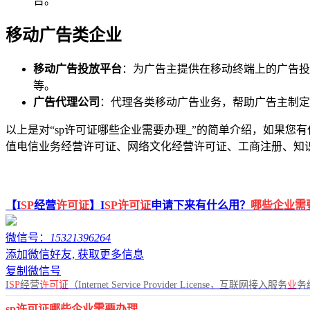
告。
移动广告类企业
移动广告投放平台
：为广告主提供在移动终端上的广告投
等。
广告代理公司
：代理各类移动广告业务，帮助广告主制定
以上是对“sp许可证哪些企业需要办理_”的简单介绍，如果您有
值电信业务经营许可证、网络文化经营许可证、工商注册、知
【I
SP
经营
许可证
】I
SP许可证
申请下来有什么用？
哪些企业需
微信号：
15321396264
添加微信好友, 获取更多信息
复制微信号
I
SP
经营
许可证
（Internet Service Provider License，互联网接入服务
业
务
sp许可证哪些企业需要办理
_