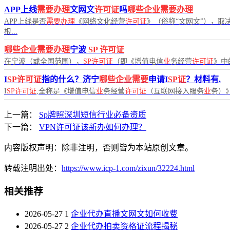
APP上线
需要办理
文网文
许可证
吗
哪些企业需要办理
APP上线是否
需要办理
《网络文化经营
许可证
》（俗称“文网文”），取
根...
哪些企业需要办理
宁波
SP
许可证
在宁波（或全国范围），
SP许可证
（即《增值电信
业
务经营
许可证
》中
I
SP许可证
指的什么？济宁
哪些企业需要
申请I
SP证
？材料有.
I
SP许可证
,全称是《增值电信
业
务经营
许可证
（互联网接入服务
业
务）
上一篇：
Sp牌照深圳短信行业必备资质
下一篇：
VPN许可证该新办如何办理？
内容版权声明：除非注明，否则皆为本站原创文章。
转载注明出处：
https://www.icp-1.com/zixun/32224.html
相关推荐
2026-05-27
1
企业代办直播文网文如何收费
2026-05-27
2
企业代办拍卖资格证流程揭秘