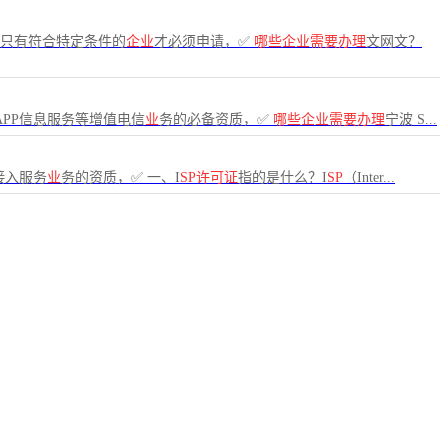
只有符合特定条件的
企业
才必须申请，✅
哪些企业需要办理
文网文？
APP信息服务等增值电信
业
务的必备资质，✅
哪些企业需要办理
宁波 S...
接入服务
业
务的资质，✅ 一、I
SP许可证
指的是什么？I
SP
（Inter...