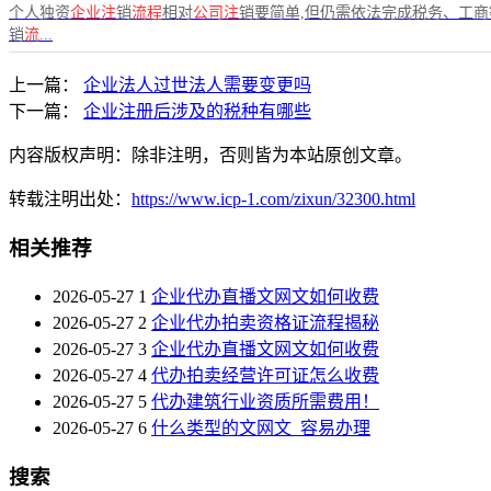
个人独资
企业注
销
流程
相对
公司注
销要简单,但仍需依法完成税务、工
销
流
...
上一篇：
企业法人过世法人需要变更吗
下一篇：
企业注册后涉及的税种有哪些
内容版权声明：除非注明，否则皆为本站原创文章。
转载注明出处：
https://www.icp-1.com/zixun/32300.html
相关推荐
2026-05-27
1
企业代办直播文网文如何收费
2026-05-27
2
企业代办拍卖资格证流程揭秘
2026-05-27
3
企业代办直播文网文如何收费
2026-05-27
4
代办拍卖经营许可证怎么收费
2026-05-27
5
代办建筑行业资质所需费用！
2026-05-27
6
什么类型的文网文_容易办理
搜索