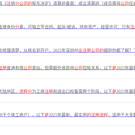
具《
注
销
分公司的
股东决定》清算组备案：成立清算组（成员需母
公司
任
法律身份
分
离，可独立签合同、起诉/被诉、持有资产，经营许可：只有
注
梳理清楚，从核名到开户，2025年深圳创
业注册公司的
细则你都了解？下
注册
普通有限
公司
类似，但需额外体现母
公司
控股关系，以下
是
2025年
大陆地区，
流程分
为工商
注册
和进出口权备案两个阶段，以下
是
2025年
别于个体工商户），以下
是
2025年最新、最实用
的注册流程
，适用于大多