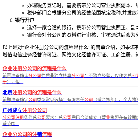
办理税务登记时，需要携带分公司营业执照副本、
税务部门会根据分公司的经营范围核定税种,并发放
银行开户
选择一家合适的银行，携带分公司营业执照正、副
银行会对分公司的资料进行审核，审核通过后会为
以上是对“企业注册分公司的流程是什么”的简单介绍，如果您有任
增值电信业务经营许可证、网络文化经营许可证、工商注册、
企业注册分公司的流程是什么
前置准备确认
分公司
性质非独立核算
分公司
：不独立经营，仅作为总
公
册
），但...
北京
注册公司的流程是什么
前期准备确定
公司
类型常见选择：有限责任
公司
（适合初创）、个人独
广州成立
注册分公司
分公司注册
条件总
公司
要求：总
公司
需已合法成立（营
业
执照在有效期
营范围...
企业分公司的注
销
流程