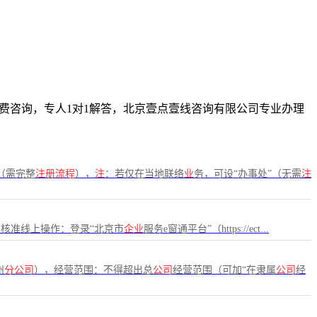
，免费咨询，专人1对1解答，北京壹点壹线咨询有限公司专业办理
（需完整
注册流程
），
注
：若仅在当地联络
业
务，可设“办事处”（无需
注
核准线上操作：登录“北京市
企业
服务e窗通平台”（https://ect...
州
分公司
），经营范围：不得超出总
公司
经营范围（可加“在隶属
公司
经