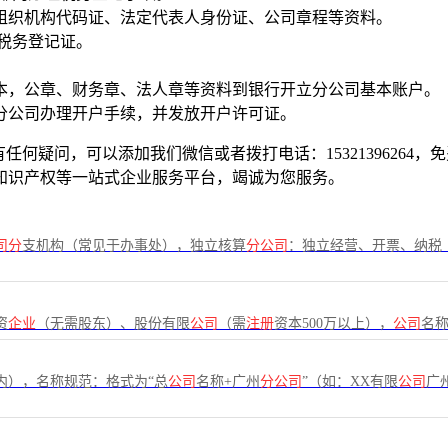
组织机构代码证、法定代表人身份证、公司章程等资料。
税务登记证。
本，公章、财务章、法人章等资料到银行开立分公司基本账户。
分公司办理开户手续，并发放开户许可证。
何疑问，可以添加我们微信或者拨打电话：15321396264
知识产权等一站式企业服务平台，竭诚为您服务。
司分
支机构（常见于办事处），独立核算
分公司
：独立经营、开票、纳税
资
企业
（无需股东）、股份有限
公司
（需
注册
资本500万以上），
公司
名称
内），名称规范：格式为“总
公司
名称+广州
分公司
”（如：XX有限
公司
广