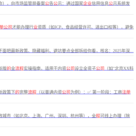
命），向市场监管局备案
公
告
公
示：通过国家
企业
信用信息
公
示系统发
册公司
才能办理行
业
资质（如ICP、食品经营许可、进出口权等），避免
面把最新政策、隐藏福利、避坑要点全部拆给你看，核名：2025年深...
最新版
的
全
流程
实操指南，适用于内资
公司
设立全资子
公司
（如“北京XX科
最新政策下
的
完整
流程
（以普通内资
公司
为例）：✅ 第一阶段：工商
注册
数城市（如北京、上海、广州、深圳、杭州等），全
程
可线上办理（除