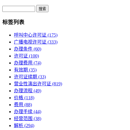
Search
标签列表
呼叫中心许可证
(175)
广播电视许可证
(333)
办理条件
(60)
许可证
(100)
办理费用
(74)
有效期
(35)
许可证续期
(33)
营业性演出许可证
(819)
办理流程
(49)
价格
(118)
费用
(88)
办理手续
(44)
经营范围
(38)
解析
(294)