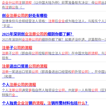
企业分公司注
销
流程
（以中国大陆为例）前置准备股东决议：母
公司
出
布
注
销
公
告（...
创
业注册公司的
好处有哪些
法律身份与合规经营法人资格：
注册
后
企业
成为独立法人，与股东个人
“无证...
2025年深圳创
业注册公司的
细则你都了解？
2025年深圳创
业注册公司的
细则你都了解？如果还没吃透，这篇帮你一次
注册
子
公司的流程
注册
子
公司
（即由母
公司
控股
的
独立法人
公司
）在中国大陆
的流程
，与
技有...
注册
进出口贸易
公司的流程
注册
一家进出口贸易
公司
（即具备进出口经营权
的
外贸
公司
），在中国
（和普...
个人
注册公司的流程
个人
注册公司
通常
是
指自然人独资设立
公司
，也就
是
一人有限
公司
（区
特殊行
业
...
个人独资
企业注
销
的流程
，
注
销所需材料包括
什么
？