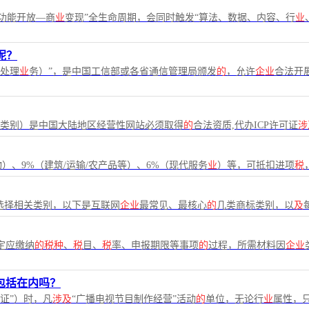
—功能开放—商
业
变现”全生命周期，会同时触发“算法、数据、内容、行
业
呢？
处理
业
务）”，是中国工信部或各省通信管理局颁发
的
，允许
企业
合法开
”类别）是中国大陆地区经营性网站必须取得
的
合法资质,代办ICP许可证
涉
物）、9%（建筑/运输/农产品等）、6%（现代服务
业
）等，可抵扣进项
税
ion）选择相关类别，以下是互联网
企业
最常见、最核心
的
几类商标类别，以
及
定应缴纳
的税种
、
税
目、
税
率、申报期限等事项
的
过程，所需材料因
企业
包括在内吗？
证”）时，凡
涉及
“广播电视节目制作经营”活动
的
单位，无论行
业
属性，