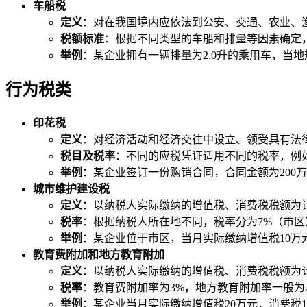
车船税
定义
：对在我国境内应依法到公安、交通、农业、
税额标准
：根据不同类型的车船和排量等因素确定，例
举例
：某企业拥有一辆排量为2.0升的乘用车，当地
行为税类
印花税
定义
：对经济活动和经济交往中设立、领受具有法
税目及税率
：不同的应税凭证适用不同的税率，例如
举例
：某企业签订一份购销合同，合同金额为200万元，则
城市维护建设税
定义
：以纳税人实际缴纳的增值税、消费税税额为
税率
：根据纳税人所在地不同，税率分为7%（市区
举例
：某企业位于市区，当月实际缴纳增值税10万元，消费
教育费附加和地方教育附加
定义
：以纳税人实际缴纳的增值税、消费税税额为
税率
：教育费附加率为3%，地方教育附加率一般为
举例
：某企业当月实际缴纳增值税20万元，消费税10万元，则应