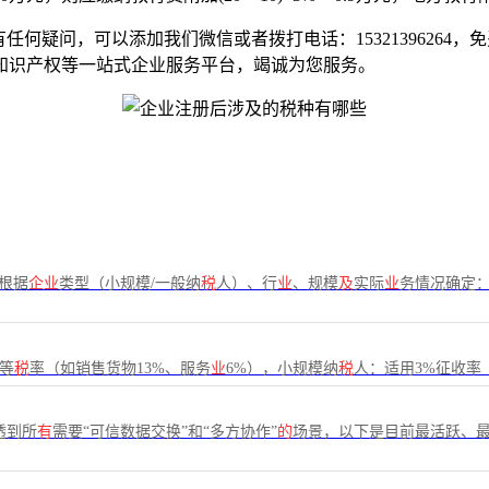
何疑问，可以添加我们微信或者拨打电话：15321396264
知识产权等一站式企业服务平台，竭诚为您服务。
根据
企业
类型（小规模/一般纳
税
人）、行
业
、规模
及
实际
业
务情况确定
%等
税
率（如销售货物13%、服务
业
6%），小规模纳
税
人：适用3%征收率
透到所
有
需要“可信数据交换”和“多方协作”
的
场景，以下是目前最活跃、