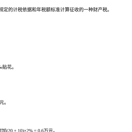
规定的计税依据和年税额标准计算征收的一种财产税。
‰贴花。
万元。
+ 10)×2% = 0.6万元。