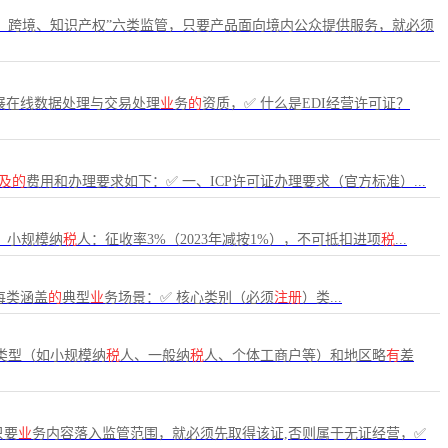
、跨境、知识产权”六类监管，只要产品面向境内公众提供服务，就必须
展在线数据处理与交易处理
业
务
的
资质，✅ 什么是EDI经营许可证？
及的
费用和办理要求如下：✅ 一、ICP许可证办理要求（官方标准）...
，小规模纳
税
人：征收率3%（2023年减按1%），不可抵扣进项
税
...
每类涵盖
的
典型
业
务场景：✅ 核心类别（必须
注册
）类...
类型（如小规模纳
税
人、一般纳
税
人、个体工商户等）和地区略
有
差
只要
业
务内容落入监管范围，就必须先取得该证,否则属于无证经营，✅