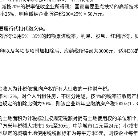
，减按20%的税率征收企业所得税；国家需要重点扶持的高新技
5%，则应缴纳企业所得税200×25% = 50万元。
要履行代扣代缴义务。
；经营所得适用5% - 35%的超额累进税率；利息、股息、红利
征额以及各项专项附加扣除后，应纳税所得额为3000元，适用3%的税
金收入为计税依据,向产权所有人征收的一种财产税。
率为12%，对个人出租住房，不区分用途，按4%的税率征收房产
扣除比例为30%，则该企业每年应缴纳房产税1000×(1 - 30%)×
的土地面积为计税标准,按规定税额对拥有土地使用权的单位和个
年税额大城市1.5元至30元；中等城市1.2元至24元；小城市0
规定的城镇土地使用税税额标准为每平方米5元，则该企业每年应缴纳城