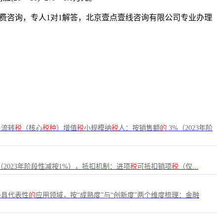
，免费咨询，专人1对1解答，北京壹点壹线咨询有限公司专业办理
：流转
税
（核心
税种
）增值
税
小规模纳
税
人：按销售额
的
3%（2023年阶
（2023年阶段性减按1%），抵扣机制：进项
税
可抵扣销项
税
（仅...
最具代表性
的
应用领域，按“成熟度”与“创新度”两个维度梳理：金融