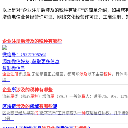
以上是对“企业注册后涉及的税种有哪些”的简单介绍，如果您有任
增值电信业务经营许可证、网络文化经营许可证、工商注册、
企业注册后涉及的税种有哪些
微信号：
15321396264
添加微信好友, 获取更多信息
复制微信号
企业注册
完成
后
,无论是否正式经营，都可能
涉及
以下主要
税种
，具体需
段...
企业
所
涉及的税种有哪些
流转
税
类（核心
税种
）增值
税
（VAT）一般纳
税
人：适用6%、9%、13
区块链
涉及的
领域
有哪些
呢
区块链已经从早期
的
“数字货币”工具演变为一
种
底层信任协议，几乎渗
（最...