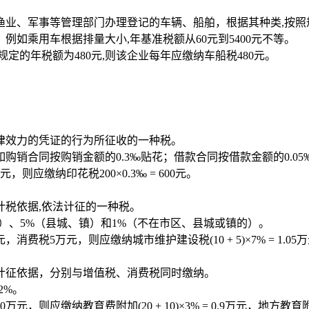
渔业、军事等管理部门办理登记的车辆、船舶，根据其种类,按照
如乘用车根据排量大小,年基准税额从60元到5400元不等。
规定的年税额为480元,则该企业每年应缴纳车船税480元。
律效力的凭证的行为所征收的一种税。
购销合同按购销金额的0.3‰贴花；借款合同按借款金额的0.05
应缴纳印花税200×0.3‰ = 600元。
计税依据,依法计征的一种税。
）、5%（县城、镇）和1%（不在市区、县城或镇的）。
税5万元，则应缴纳城市维护建设税(10 + 5)×7% = 1.05
计征依据，分别与增值税、消费税同时缴纳。
2%。
缴纳教育费附加(20 + 10)×3% = 0.9万元，地方教育附加(20 