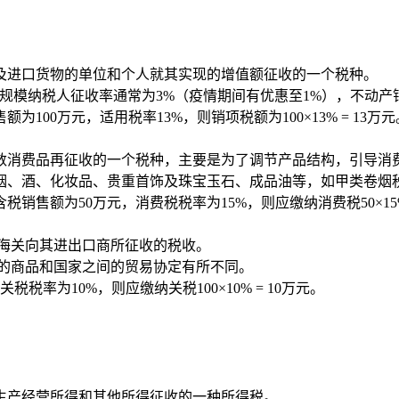
及进口货物的单位和个人就其实现的增值额征收的一个税种。
小规模纳税人征收率通常为3%（疫情期间有优惠至1%），不动产
00万元，适用税率13%，则销项税额为100×13% = 13万元
数消费品再征收的一个税种，主要是为了调节产品结构，引导消费
、酒、化妆品、贵重首饰及珠宝玉石、成品油等，如甲类卷烟税率为5
售额为50万元，消费税税率为15%，则应缴纳消费税50×15% =
的海关向其进出口商所征收的税收。
同的商品和国家之间的贸易协定有所不同。
税率为10%，则应缴纳关税100×10% = 10万元。
生产经营所得和其他所得征收的一种所得税。