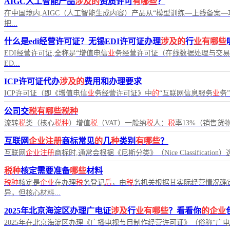
AIGC人工智能产品
涉及的
资质许可
有哪些
？
在中国境内,AIGC（人工智能生成内容）产品从“模型训练—上线备案
把...
什么是edi经营许可证？无锡EDI许可证办理
涉及的
行
业有哪些
EDI经营许可证,全称是“增值电信
业
务经营许可证（在线数据处理与交易
ED...
ICP许可证代办
涉及的
费用和办理要求
ICP许可证（即《增值电信
业
务经营许可证》中
的
“互联网信息服务
业
务
公司交
税有哪些税种
流转
税
类（核心
税种
）增值
税
（VAT）一般纳
税
人：
税
率13%（销售货
互联网
企业注册
商标常见
的
几
种
类别
有哪些
？
互联网
企业注册
商标时,通常会根据《尼斯分类》（Nice Classificat
税种
核定需要准备
哪些
材料
税种
核定是
企业
在办理
税
务登记
后
，由
税
务机关根据其实际经营情况确
异，但核心材料...
2025年北京海淀区办理广电证
涉及
行
业有哪些
？看看你
的企业
2025年在北京海淀区办理《广播电视节目制作经营许可证》（俗称“广电