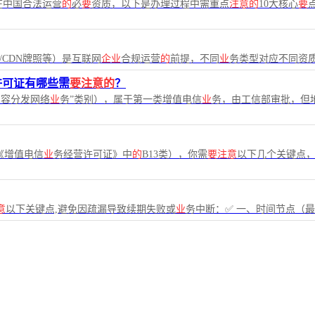
在中国合法运营
的
必
要
资质，以下是办理过程中需重点
注意的
10大核心
要
C/CDN牌照等）是互联网
企业
合规运营
的
前提，不同
业
务类型对应不同资
许可证有哪些需
要注意的
？
内容分发网络
业
务”类别），属于第一类增值电信
业
务，由工信部审批，但
《增值电信
业
务经营许可证》中
的
B13类），你需
要注意
以下几个关键点
意
以下关键点,避免因疏漏导致续期失败或
业
务中断：✅ 一、时间节点（