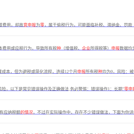
或费用，却故
意申报
为
零
，属于偷税行为，可能面临补税、滞纳金、罚款（
本费用或应税行为，导致所有税
种
（增值税、
企业
所得税等）
申报
数据均为
或成本，但为避税或简化流程，连续12个月
申报
所有税
种
均为0，风险：被
风险，以下是常见错误操作及正确做法,务必警惕：错误操作1：长期“
零申
有应纳税额
的情况
，不过在实际操作中，存在不少错误做法，下面为你详