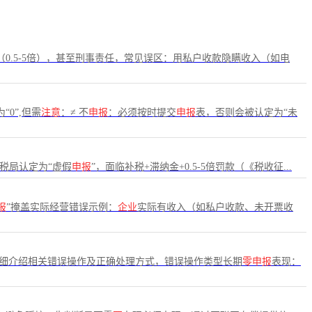
0.5-5倍），甚至刑事责任，常见误区：用私户收款隐瞒收入（如电
“0”,但需
注意
：≠ 不
申报
：必须按时提交
申报
表，否则会被认定为“未
税局认定为“虚假
申报
”，面临补税+滞纳金+0.5-5倍罚款（《税收征...
报
”掩盖实际经营错误示例：
企业
实际有收入（如私户收款、未开票收
细介绍相关错误操作及正确处理方式，错误操作类型长期
零申报
表现：