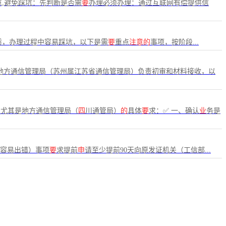
点,避免踩坑：先判断是否需
要
办理必须办理：通过互联网有偿提供信
质，办理过程中容易踩坑，以下是需
要
重点
注意的
事项，按阶段...
地方通信管理局（苏州属江苏省通信管理局）负责初审和材料接收，以
，尤其是地方通信管理局（
四
川通管局）
的
具体
要
求：✅ 一、确认
业
务是
最容易出错）事项
要
求提前
申
请至少提前90天向原发证机关（工信部...