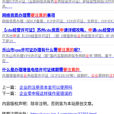
办理ICP许可证（互联网信息服务
业
务经营许可证）是经营性网站/APP
息、...
网络资质办理需
要注意的
事项
网络资质办理（如ICP备案、ICP许可证、EDI许可证、文网文、ISP/ID
【cdn经营许可证】苏州cdn资质
申
请详细攻略，
申
请cdn经营
在苏州
申
请【CDN经营许可证】（即《增值电信
业
务经营许可证》中“
下是20...
乐山市vpn许可证办理有什么需
要注意的
呢？
在乐山市办理VPN许可证（即“国内互联网虚拟专用网
业
务”牌照，属于
否...
什么是办理增值电信许可证续期需
要注意的
_
办理增值电信
业
务经营许可证（ICP/EDI/SP等）续期时，
企业
需特别
注
上一篇：
企业的注册资本金可以使用吗
下一篇：
企业零申报这样操作是错误的
内容版权声明：除非注明，否则皆为本站原创文章。
转载注明出处：
https://www.icp-1.com/zixun/32303.html