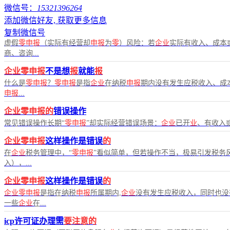
微信号：
15321396264
添加微信好友, 获取更多信息
复制微信号
虚假
零申报
（实际有经营却
申报
为
零
）风险：若
企业
实际有收入、成本
商、咨询...
企业零申报
不是想
报
就能
报
什么是
零申报
？
零申报
是指
企业
在纳税
申报
期内没有发生应税收入、成
申报
...
企业零申报的
错误操作
常见错误操作长期“
零申报
”却实际经营错误场景：
企业
已开
业
、有收入
企业零申报
这样操作是错误
的
在
企业
税务管理中，“
零申报
”看似简单，但若操作不当，极易引发税务
入），...
企业零申报
这样操作是错误
的
企业零申报
是指在纳税
申报
所属期内,
企业
没有发生应税收入，同时也没
一些
企业
在...
icp许可证办理需
要注意的