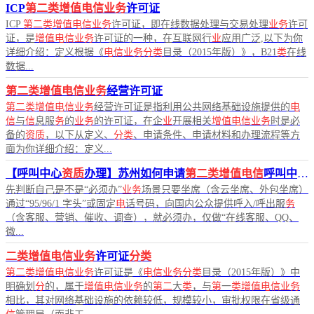
ICP
第二类增值电信业务
许可证
ICP
第二类增值电信业务
许可证，即在线数据处理与交易处理
业务
许可
证，是
增值电信业务
许可证的一种，在互联网行
业
应用广泛,以下为你
详细介绍：定义根据《
电信业务分类
目录（2015年版）》，B21
类
在线
数据...
第二类增值电信业务
经营许可证
第二类增值电信业务
经营许可证是指利用公共网络基础设施提供的
电
信
与
信
息服
务
的
业务
的许可证，在企
业
开展相关
增值电信业务
时是必
备的
资质
，以下从定义、
分类
、申请条件、申请材料和办理流程等方
面为你详细介绍：定义...
【呼叫中心
资质
办理】苏州如何申请
第二类增值电信
呼叫中心许可证？
先判断自己是不是“必须办”
业务
场景只要坐席（含云坐席、外包坐席）
通过“95/96/1 字头”或固定
电
话号码，向国内公众提供呼入/呼出服
务
（含客服、营销、催收、调查），就必须办，仅做“在线客服、QQ、
微...
二类增值电信业务
许可证
分类
第二类增值电信业务
许可证是《
电信业务分类
目录（2015年版）》中
明确划
分
的，属于
增值电信业务
的
第二
大
类
，与
第
一
类增值电信业务
相比，其对网络基础设施的依赖较低，规模较小，审批权限在省级通