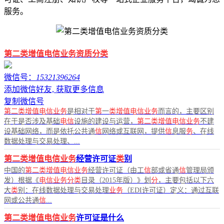
服务。
第二类增值电信业务资质分类
微信号：
15321396264
添加微信好友, 获取更多信息
复制微信号
第二类增值电信业务
是相对于
第
一
类增值电信业务
而言的，主要区别
在于是否涉及基础
电信
设施的建设与运营，
第二类增值电信业务
不建
设基础网络，而是依托公共通
信
网络或互联网，提供
信
息服
务
、在线
数据处理与交易处理、...
第二类增值电信业务
经营许可证
类
别
中国的
第二类增值电信业务
经营许可证（由工
信
部或省通
信
管理局颁
发）根据《
电信业务分类
目录（2015年版）》划
分
，主要包括以下六
大
类
别：在线数据处理与交易处理
业务
（EDI许可证）定义：通过互联
网或公共通
信
...
第二类增值电信业务
许可证是什么