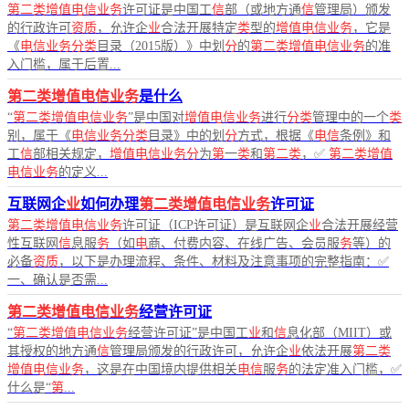
第二类增值电信业务
许可证是中国工
信
部（或地方通
信
管理局）颁发
的行政许可
资质
，允许企
业
合法开展特定
类
型的
增值电信业务
，它是
《
电信业务分类
目录（2015版）》中划
分
的
第二类增值电信业务
的准
入门槛，属于后置...
第二类增值电信业务
是什么
“
第二类增值电信业务
”是中国对
增值电信业务
进行
分类
管理中的一个
类
别，属于《
电信业务分类
目录》中的划
分
方式，根据《
电信
条例》和
工
信
部相关规定，
增值电信业务分
为
第
一
类
和
第二类
，✅
第二类增值
电信业务
的定义...
互联网企
业
如何办理
第二类增值电信业务
许可证
第二类增值电信业务
许可证（ICP许可证）是互联网企
业
合法开展经营
性互联网
信
息服
务
（如
电
商、付费内容、在线广告、会员服
务
等）的
必备
资质
，以下是办理流程、条件、材料及注意事项的完整指南：✅
一、确认是否需...
第二类增值电信业务
经营许可证
“
第二类增值电信业务
经营许可证”是中国工
业
和
信
息化部（MIIT）或
其授权的地方通
信
管理局颁发的行政许可，允许企
业
依法开展
第二类
增值电信业务
，这是在中国境内提供相关
电信
服
务
的法定准入门槛，✅
什么是“
第
...