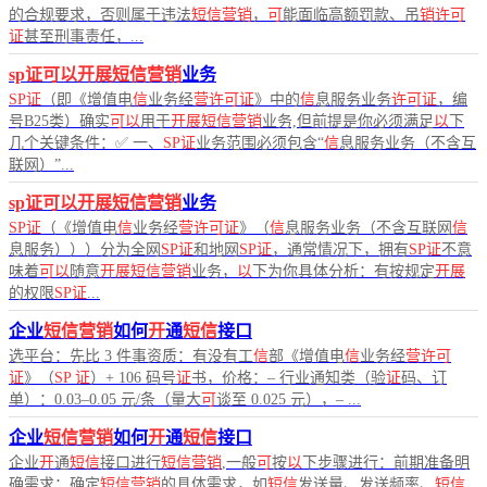
的合规要求，否则属于违法
短信营销
，
可
能面临高额罚款、吊
销许可
证
甚至刑事责任，...
sp证可以开展短信营销
业务
SP证
（即《增值电
信
业务经
营许可证
》中的
信
息服务业务
许可证
，编
号B25类）确实
可以
用于
开展短信营销
业务,但前提是你必须满足
以
下
几个关键条件：✅ 一、
SP证
业务范围必须包含“
信
息服务业务（不含互
联网）”...
sp证可以开展短信营销
业务
SP证
（《增值电
信
业务经
营许可证
》（
信
息服务业务（不含互联网
信
息服务）））分为全网
SP证
和地网
SP证
，通常情况下，拥有
SP证
不意
味着
可以
随意
开展短信营销
业务，
以
下为你具体分析：有按规定
开展
的权限
SP证
...
企业
短信营销
如何
开
通
短信
接口
选平台：先比 3 件事资质：有没有工
信
部《增值电
信
业务经
营许可
证
》（
SP
证
）+ 106 码号
证
书，价格：– 行业通知类（验
证
码、订
单）：0.03–0.05 元/条（量大
可
谈至 0.025 元），– ...
企业
短信营销
如何
开
通
短信
接口
企业
开
通
短信
接口进行
短信营销
,一般
可
按
以
下步骤进行：前期准备明
确需求：确定
短信营销
的具体需求，如
短信
发送量、发送频率、
短信