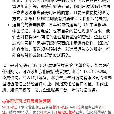
规定，中华人民共和国电子商务法》《通信短信息服务
管理规定》等，即使有SP许可证，向用户发送商业性短
信息也必须事先征得用户的同意，且要提供便捷的退订
方式，如果违反规定,即使有资质也会面临相应的处罚。
运营商的管理要求
：各基础电信运营商（如中国移动、
中国联通、中国电信）也有自身的管理规则和要求，他
们会对获得SP许可证的企业进行监督和管理，企业在开
展短信营销时需要按照运营商的规定进行操作，如短信
内容审核、发送频率限制等，若违反运营商的规定，可
能会被暂停或终止短信发送服务。
以上是对“sp许可证可以开展短信营销”的简单介绍，如果您有
任何疑问，可以添加我们微信或者拨打电话：15321396264，
免费咨询，专人1对1解答，北京壹点壹线咨询有限公司专业办
理增值电信业务经营许可证、网络文化经营许可证、工商注
册、知识产权等一站式企业服务平台，竭诚为您服务。
sp许可证可以开展短信营销
SP许可证
（即《增值电
信
业务经
营许可证
》中的
信
息服务业务
许可
证
，编号为B25类）确实
可以
用于
开展短信营销
业务，但必须满足严格