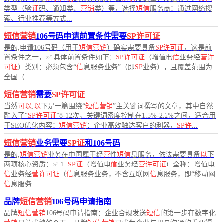
类型（验
证
码、通知类、
营销
类）等，选择
短信
服务商：通过网络搜
索、行业推荐等方式...
短信营销
106号码申请前置条件需要
SP许可证
是的,申请106号码（用于
短信营销
）确实需要具备
SP许可证
，这是前
置条件之一，✅ 具体前置条件如下：
SP许可证
（增值电
信
业务经
营许
可证
）类别：必须包含“
信
息服务业务”（即
SP
业务），且覆盖范围为
全国（...
短信营销
需要
SP许可证
当然
可以
,
以
下是一篇围绕“
短信营销
”主关键词撰写的文章，其中自然
融入了“
SP许可证
”8-12次，关键词密度控制在1.5%-2.2%之间，适合用
于SEO优化内容：
短信营销
：企业高效触达客户的利器，
SP许
...
短信营销
业务需要
SP证
和106号码
是的,
短信营销
业务在中国属于经
营
性
短信
息服务，依法需要具备
以
下
两项核心资质：✅ 1.
SP证
（增值电
信
业务经
营许可证
）全称：增值电
信
业务经
营许可证
（
信
息服务业务，不含互联网
信
息服务，即“移动网
信
息服务...
品牌
短信营销
106号码申请指南
品牌
短信营销
106号码申请指南：企业合规发送
短信
的第一步在数字化