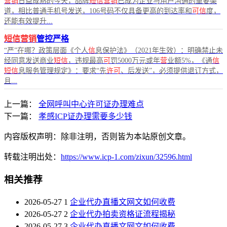
营销
日益成熟的今天，品牌
短信营销
已成为企业与用户沟通的重要渠
道，相比普通手机号发送，106号码不仅具备更高的到达率和
可信
度，
还能有效提升...
短信营销
管控严格
“严”在哪？政策层面《个人
信
息保护法》（2021年生效）：明确禁止未
经同意发送商业
短信
，违规最高
可
罚5000万元或年
营
业额5%，《通
信
短信
息服务管理规定》：要求“先
许可
、后发送”，必须提供退订方式，
且...
上一篇：
全网呼叫中心许可证办理难点
下一篇：
孝感ICP证办理需要多少钱
内容版权声明：除非注明，否则皆为本站原创文章。
转载注明出处：
https://www.icp-1.com/zixun/32596.html
相关推荐
2026-05-27
1
企业代办直播文网文如何收费
2026-05-27
2
企业代办拍卖资格证流程揭秘
2026-05-27
3
企业代办直播文网文如何收费