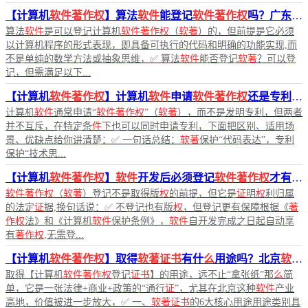
【计算机
软件著作权
】算法
软件
能登记
软件著作权
吗？广东申请登记
算法
软件
是可以登记计算机
软件著作权
（
软著
）的，但前提是它必须
以计算机程序的形式表现，即具备可执行的代码和明确的功能实现,而
不是单纯的数学方法或抽象思维，✅ 算法
软件
能否登记
软著
？可以登
记，但需满足以下...
【计算机
软件著作权
】计算机
软件
申请
软件著作权
还是专利？
计算机
软件
通常申请“
软件著作权
”（
软著
），而不是发明专利，但两者
并不互斥，在特定条
件
下也可以同时申请专利，下面把区别、适用场
景、优缺点给你讲清楚：✅ 一句话总结：
软著
保护“代码表达”，专利
保护“技术思...
【计算机
软件著作权
】
软件
开发后必须登记
软件著作权
才有版
软件著作权
（
软著
）登记不是取得版
权
的前提，但它是
证
明
权
利归属
的法定
证
据,换句话说：✅ 不登记也有版
权
，但登记更有保障根据《
著
作权
法》和《计算机
软件
保护条例》，
软件
自开发完成之日起自动享
有
著作权
,无需登...
【计算机
软件著作权
】取得
软著证书
有什
么
用途吗？北京
软件著作权
取得【计算机
软件著作权
登记
证书
】的用途，远不止“拿张纸”那
么
简
单，它是一张法律+商业+政策的“通行
证
”，尤其在北京这种
软件
产业
高地，价值被进一步放大，✅ 一、
软著证书
的6大核心用途用途类别具