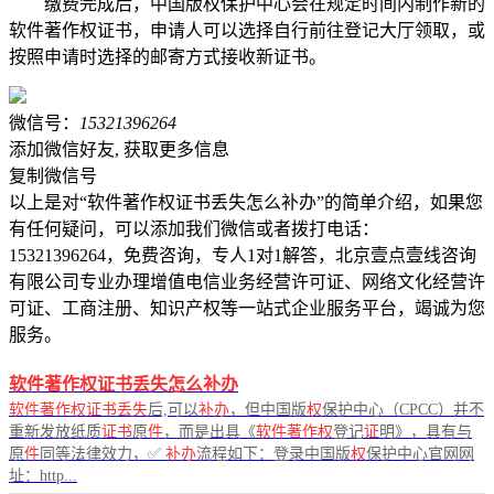
缴费完成后，中国版权保护中心会在规定时间内制作新的
软件著作权证书，申请人可以选择自行前往登记大厅领取，或
按照申请时选择的邮寄方式接收新证书。
微信号：
15321396264
添加微信好友, 获取更多信息
复制微信号
以上是对“软件著作权证书丢失怎么补办”的简单介绍，如果您
有任何疑问，可以添加我们微信或者拨打电话：
15321396264，免费咨询，专人1对1解答，北京壹点壹线咨询
有限公司专业办理增值电信业务经营许可证、网络文化经营许
可证、工商注册、知识产权等一站式企业服务平台，竭诚为您
服务。
软件著作权证书丢失怎么补办
软件著作权证书丢失
后,可以
补办
，但中国版
权
保护中心（CPCC）并不
重新发放纸质
证书
原
件
，而是出具《
软件著作权
登记
证
明》，具有与
原
件
同等法律效力，✅
补办
流程如下：登录中国版
权
保护中心官网网
址：http...