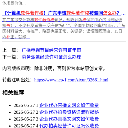
体场景价值...
【计算机
软件著作权
】广东申请
软件著作权
被驳回
怎么办
？
软
在广东提交计算机
软件著作权
登记，却收到版
权
保护中心的《驳回通
知
书
》，不少开发者第一反应是“完了”，全国平均驳回率约18%，广东
因材料量大、审核严，略高也属正常，关键是：读懂驳回理由、15日
内
补
正，就能...
上一篇：
广播电视节目经营许可证年审
下一篇：
劳务派遣经营许可证怎么办理
内容版权声明：除非注明，否则皆为本站原创文章。
转载注明出处：
https://www.icp-1.com/zixun/32661.html
相关推荐
2026-05-27
1
企业代办直播文网文如何收费
2026-05-27
2
企业代办拍卖资格证流程揭秘
2026-05-27
3
企业代办直播文网文如何收费
2026-05-27
4
代办拍卖经营许可证怎么收费