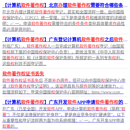
【计算机
软件著作权
】北京
办
理
软件著作权
需要符合哪些条
件
在北京
办
理计算机
软件著作权
登记，其实和全国流程一致，由中国版
权
保护中心（CPCC）统一受理，以下是申请条
件
和难易程度的详细说
明：✅ 一、申请
软件著作权
需要符合的条
件
条
件
类别具体要求
作
品性
质必须是原创的...
【计算机
软件著作权
】广东登记计算机
软件著作权
之后
软件著作权
包括广东），
软件著作权
人一旦完成计算机
软件著作权
登记（由国家
版
权
局下属的中国版
权
保护中心负责），即依法享有《中华人民共和
国
著作权
法》和《计算机
软件
保护条例》所规定的一系列专有
权
利，
这些
权
利并不因登记而...
软件著作权证书丢失
软件著作权证书丢失
后,不能
补办
原
件
，但可以向中国版
权
保护中心申
请《
软件著作权
登记
证
明》，该
证
明具有与原
件
同等的法律效力，✅
处理流程如下：登录中国版
权
保护中心官网网址：https://www.ccop...
【计算机
软件著作权
】广东开发
软件
APP申请
软件著作权
的重要性！
在广东（乃至全国）开发
软件
APP，申请计算机
软件著作权
（简称“
软
著
”）不仅是法律保护的“护身符”，更是商业竞争中的“硬通货”，以下
从重要性和登记流程两方面为你系统梳理：✅ 一、广东开发APP申请
软著
的...