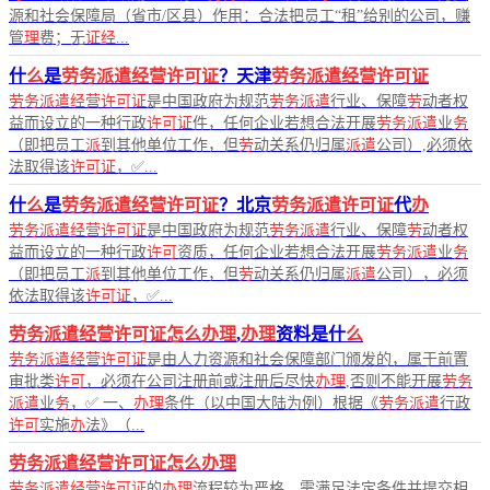
源和社会保障局（省市/区县）作用：合法把员工“租”给别的公司，赚
管
理
费；无
证经
...
什
么
是
劳务派遣经营许可证
？天津
劳务派遣经营许可证
劳务派遣经营许可证
是中国政府为规范
劳务派遣
行业、保障
劳
动者权
益而设立的一种行政
许可证
件，任何企业若想合法开展
劳务派遣
业
务
（即把员工
派
到其他单位工作，但
劳
动关系仍归属
派遣
公司）,必须依
法取得该
许可证
，✅...
什
么
是
劳务派遣经营许可证
？北京
劳务派遣许可证
代
办
劳务派遣经营许可证
是中国政府为规范
劳务派遣
行业、保障
劳
动者权
益而设立的一种行政
许可
资质，任何企业若想合法开展
劳务派遣
业
务
（即把员工
派
到其他单位工作，但
劳
动关系仍归属
派遣
公司），必须
依法取得该
许可证
，✅...
劳务派遣经营许可证怎么办理
,
办理
资料是什
么
劳务派遣经营许可证
是由人力资源和社会保障部门颁发的，属于前置
审批类
许可
，必须在公司注册前或注册后尽快
办理
,否则不能开展
劳务
派遣
业
务
，✅ 一、
办理
条件（以中国大陆为例）根据《
劳务派遣
行政
许可
实施
办
法》（...
劳务派遣经营许可证怎么办理
劳务派遣经营许可证
的
办理
流程较为严格，需满足法定条件并提交相