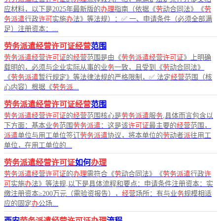
应材料，以下是2025年最新版的
办理
指南（依据《
劳
动合同法》《
劳
务派遣
行政
许可
实施
办
法》等法规）：✅ 一、申请条件（必须全部满
足）注册资本：...
劳务派遣经营许可证经营
范围
劳务派遣经营许可证
的
经营
范围是由《
劳务派遣经营许可证
》上明确
载明的，必须与企业实际从事的业
务
一致，且受到《
劳
动合同法》
《
劳务派遣
暂行规定》等法律法规的严格限制，✅ 法定
经营
范围（核
心内容）根据《
劳务派
...
劳务派遣经营许可证经营
范围
劳务派遣经营许可证
的
经营
范围核心是
劳务派遣
服
务
,具体而言包含以
下方面：基本业
务
范围
劳务派遣
：这是该
许可证
最主要的
经营
范围，
派遣
单位与用工单位签订
劳务派遣
协议，将本单位的
劳
动者
派
往用工
单位，在用工单位的...
劳务派遣经营许可证
如何
办理
劳务派遣经营许可证
的
办理
需符合《
劳
动合同法》《
劳务派遣
行政
许
可
实施
办
法》等法规,以下是具体流程和要点：申请条件注册资本：实
缴注册资本≥200万元（需验资报告），
经营
场所：有与业
务
规模相适
应的固定
办
公场...
西安
劳务派遣经营许可证办理
流程