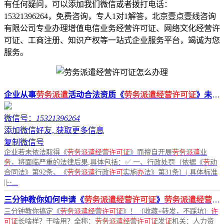
有任何疑问，可以添加我们微信或者拨打电话：
15321396264，免费咨询，专人1对1解答，北京壹点壹线咨询
有限公司专业办理增值电信业务经营许可证、网络文化经营许
可证、工商注册、知识产权等一站式企业服务平台，竭诚为您
服务。
企业从事
劳务派遣
活动合法资质《
劳务派遣经营许可证
》未
办
微信号：
15321396264
添加微信好友, 获取更多信息
复制微信号
企业若未依法取得《
劳务派遣经营许可证
》而擅自开展
劳务派遣
业
务
，将面临严重的法律后果,具体包括：✅ 一、行政处罚（依据《
劳
动
合同法》第92条、《
劳务派遣
行政
许可
实施
办
法》第31条）| 具体标准
||--...
三分钟教你如何申请《
劳务派遣经营许可证
》
劳务派遣经营许可证
三分钟教你搞定《
劳务派遣经营许可证
》！（收藏+转发，不踩坑）
许
可证
长啥样？干啥用？全称：
劳务派遣经营许可证
发
证
机关：人力资