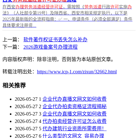
在西安
办理劳务派遣经营许可证
，需按照《
劳务派遣
行政
许可
实施
办
法》（人社部令第19号）及陕西省、西安市相关规定执行，以下是
2025年最新版的全流程指南：✅ 一、申请条件（必须全部满足）条件
具体要求注册资...
上一篇：
软件著作权证书丢失怎么补办
下一篇：
2026游戏备案号办理流程
内容版权声明：除非注明，否则皆为本站原创文章。
转载注明出处：
https://www.icp-1.com/zixun/32662.html
相关推荐
2026-05-27
1
企业代办直播文网文如何收费
2026-05-27
2
企业代办拍卖资格证流程揭秘
2026-05-27
3
企业代办直播文网文如何收费
2026-05-27
4
代办拍卖经营许可证怎么收费
2026-05-27
5
代办建筑行业资质所需费用！
2026-05-27
6
什么类型的文网文_容易办理