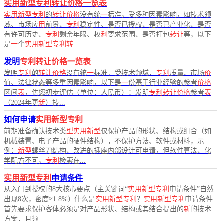
实用新型专利转让价格一览表
实用新型专利
的
转让价格
没有统
一
标准，受多种因素影响，如技术领
域、市场应
用
前景、
专利
稳定性、是否已授权、是否已产业化、是否
有许可历史、
专利
剩余年限、权
利
要求范围、是否打包
转让
等，以下
是
一
个
实用新型专利转
...
发明
专利转让价格一览表
发明
专利
的
转让价格
没有统
一
标准，受技术领域、
专利
质量、市场
价
值、法律状态等多重因素影响，以下是
一
份基于行业经验的参考
价格
区间
表
，供您初步评估（单位：人民币）：发明
专利转让价格
参考
表
（2024年更
新
）技...
如何申请
实用新型专利
前期准备确认技术类
型实用新型
仅保护产品的形状、结构或组合（如
机械装置、电子产品的硬件结构），不保护方法、软件或材料，示
例：
新型
螺丝刀结构、改进的插座内部设计可申请，但软件算法、化
学配方不可，
专利
检索在...
实用新型专利
申请条件
从入门到授权的8大核心要点（主关键词“
实用新型专利
申请条件”自然
出现8次，密度≈1.8%）什么是
实用新型专利
？
实用新型专利
申请条件
首先要求保护客体必须是对产品形状、结构或其结合提出的
新
的技术
方案，且须...