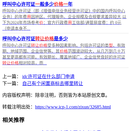
呼叫中心许可证
一
般多少
价格一
年
呼叫中心许可证（即《增值电信业务经营许可证》中的国内呼叫中心
业务）的年费
用
因地区、代理服务、企业规模及合规要求差异较大,以
下为2024年市场参考
价
：官方行政费
用
工信部/通管局官费：约 0元
（申请本身不...
呼叫中心许可证
转让价格
是多少
呼叫中心许可证
转让价格
受多种因素影响。包括许可证的类
型
、有效
期、地域范围、企业信誉等。其
价格
范围波动较大，从几万到几十万
甚至更高都有可能。有效期长、覆盖地域广、企业信誉良好的许可证
转让价格
相对较高，而...
上一篇：
idc许可证在什么部门申请
下一篇：
自己有个闲置商标去哪里转让
内容版权声明：除非注明，否则皆为本站原创文章。
转载注明出处：
https://www.icp-1.com/zixun/32685.html
相关推荐