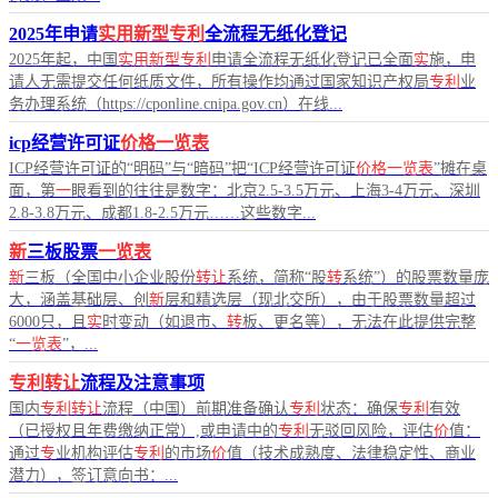
2025年申请
实用新型专利
全流程无纸化登记
2025年起，中国
实用新型专利
申请全流程无纸化登记已全面
实
施，申
请人无需提交任何纸质文件，所有操作均通过国家知识产权局
专利
业
务办理系统（https://cponline.cnipa.gov.cn）在线...
icp经营许可证
价格一览表
ICP经营许可证的“明码”与“暗码”把“ICP经营许可证
价格一览表
”摊在桌
面，第
一
眼看到的往往是数字：北京2.5-3.5万元、上海3-4万元、深圳
2.8-3.8万元、成都1.8-2.5万元……这些数字...
新
三板股票
一览表
新
三板（全国中小企业股份
转让
系统，简称“股
转
系统”）的股票数量庞
大，涵盖基础层、创
新
层和精选层（现北交所），由于股票数量超过
6000只，且
实
时变动（如退市、
转
板、更名等），无法在此提供完整
“
一览表
”，...
专利转让
流程及注意事项
国内
专利转让
流程（中国）前期准备确认
专利
状态：确保
专利
有效
（已授权且年费缴纳正常）,或申请中的
专利
无驳回风险，评估
价
值：
通过
专
业机构评估
专利
的市场
价
值（技术成熟度、法律稳定性、商业
潜力），签订意向书：...