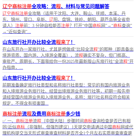
辽宁商标注册
全攻略：流
程
、材料与常见问题解答
辽宁商标注册
全攻略（适用于沈阳、大连、鞍山、抚顺、本溪、丹
东、锦州、营口、阜新、
辽
阳、盘锦、铁岭、朝阳、葫芦岛等全省申
请人）
注册
前：3 分钟自检能否
注册
？打开“中国
商标
网”→“
商标
查询”
→“近似查询”...
山东旅行社开办比较全流
程来了
！
在山东开办一家旅行社，尤其是想做成“比较全流
程
”的那种（即具备出
境游资质、国内游、入境游全覆盖），流
程
确实不复杂，但门槛高、
审批严、周期长，下面我给你一份2025年最新版山东旅行社“全流
程
”开
办指南，...
山东旅行社开办比较全流
程来了
！
前期准备确定旅行社类型和名称旅行社类型：常见的有国内旅游业务
和入境旅游业务旅行社、经营出境旅游业务旅行社等，初期一般先申
请经营国内旅游业务和入境旅游业务，名称：旅行社名称应符合相关
规定，不得含有损害国...
商标注册
流
程
及费用
商标注册
多少钱
✅ 一、
商标注册
流
程
（中国大陆）步骤时间
商标
查询检查是否已有相
同/近似
商标
（非强制，但强烈建议）1天提交申请通过中国
商标
网或代
理机构提交当天形式审查审查材料是否齐全1个月左右实质审查审查是