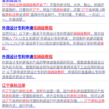
复制微信号
辽宁商标注册保姆级教程来了
！不管你是沈阳、大连、鞍山、抚顺还
是盘锦的，只要你在
辽宁
，想自己把
商标
搞定，这篇“
辽宁
本地版·0基
础
商标注册
全流
程
”直接抄作业就行，不找代理、不被坑、一次过！✅
一、先搞清楚...
外观设计专利申请
保姆级教程
当然可以！以下是一篇关于外观设计专利申请的
保姆级教程
，其中自
然融入
了
8-12次主关键词“外观设计专利申请”，并控制在关键词密度
1.5%-2.2%之间,适合用于SEO优化或内容发布，外观设计专利申请
保
姆
...
外观设计专利申请
保姆级教程
外观设计专利是指对产品的整体或者局部的形状、图案或者其结合以
及色彩与形状、图案的结合所作出的富有美感并适于工业应用的新设
计,以下是申请外观设计专利的
保姆级教程
：申请前的准备确认专利申
请类型外观设计专利...
辽宁商标注册
在
辽宁
进行
商标注册
，流
程
与全国一致，因为
商标
是由国家知识产权
局
商标
局统一受理和审批的，地方没有独立的
商标注册
权，你可以通
过
辽宁
本地的
商标
代理机构或自行在线申请
来
办理，✅
辽宁商标注册
两种方式：自行在线...