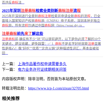
否违反
商标
法...
2025年深圳
注册商标
检索全类别新
商标注册
流
程
2025年在深圳进行全类别
商标注册
检索并申请全新
商标
的流
程
，已全
面接入国家知识产权局
商标
局（CNIPA）电子系统，深圳本地无独立
商标
局，所有流
程
均通过中国
商标
网（https://wssq.sbj.cn...
注册商标
前先
来了
解这些
注册商标
前,确实有不少“坑”可以提前避开，以下是你必须
了
解的10个
关键点，建议收藏，避免踩雷：✅ 1.
商标
不是名字好听就能
注册
显著
性是核心！像“好吃”“优质”“北京火锅”这种描述性词汇，基本会被驳
回...
上一篇：
上海作品著作权申请需要多久
下一篇：
电力业务许可证续期相关问答
内容版权声明：除非注明，否则皆为本站原创文章。
转载注明出处：
https://www.icp-1.com/zixun/32705.html
相关推荐