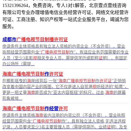
15321396264，免费咨询，专人1对1解答，北京壹点壹线咨询
有限公司专业办理增值电信业务经营许可证、网络文化经营许
可证、工商注册、知识产权等一站式企业服务平台，竭诚为您
服务。
成都市
广播电视节目制播许可证
申请条件主体资格具有独立法人资格的内资企业（不含外资），营业
执照经营范围需包含“
广播电视节目制
作”，有适应业务范围需要的专业
人员（至少3名影
视
相关专业人员，需提供学历或职称
证
明），有固定
办公场所（需提...
海南广播电视节目制
作
许可证
在椰影摇曳的
海
岸线背后,一张“
海南广播电视节目制
作
许可证
”正悄悄
改变着中国内容产业的版图，它不仅是进入自贸港
视
听经济的“船票”，
更是一把丈量
海南
能否成为“亚太内容枢纽”的标尺，过去,
海南
的屏幕
形象被旅...
海南广播电视节目制
作经营
许可
申请条件主体资格
海南
省内注册的内资公司（不含外资），营业执照
经营范围需包含“
广播电视节目制
作”，具有独立法人资格,无违法违规
记录，人员要求至少3名主要管理人员（需提供简历、业绩
证
明）及专