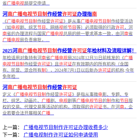
省
广播电视
局提交申请...
河
南广播电视节目制
作经营
许可证
办理指
南
《
广播电视节目制
作经营
许可证
》是从事
广播电视节目制
作经营活动
（如
电视
剧、综艺
节目
、网络
视
听
节目
等）必须取得的行政
许可
，河
南
省的办理流程与国家
广播电视
总局的统一要求基本一致，由河
南
省
广播电视
局负责审批，...
2025河
南广播电视节目制
作经营
许可证
年检材料及流程详解！
年检适用对象持有河
南
省
广播电视
局2024年12月31日前核发的《
广播
电视节目制
作经营
许可证
》且
许可证
在有效期内的所有机构（含国
有、民营、混合所有
制
），2024年7月1日以后新办
许可证
的机构,今年
免年检...
河
南广播电视节目制
作经营
许可证
定义《
广播电视节目制
作经营
许可证
》是指从事微
电
影、专题、专
栏、综艺、动画片、
广播
剧、
电视
剧等
广播电视节目
的
制
作和
节目
版
权的交易、代理交易等活动的机构，须取得的
许可证
书，在河
南
，企
业若要合法开展相关
广播
...
上一篇：
广播电视节目制作许可证办理收费多少
下一篇：
广播电视制作许可证如何申请使用