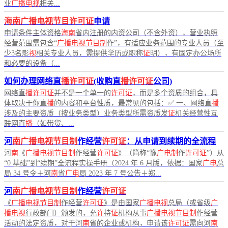
业
广播电视
相关...
海南广播电视节目许可证
申请
申请条件主体资格
海南
省内注册的内资公司（不含外资），营业执照
经营范围需包含“
广播电视节目制
作”，有适应业务范围的专业人员（至
少3名影
视
相关专业人员，需提供学历或职称
证
明），有固定办公场所
和必要的设备（...
如何办理网络直
播许可证
(收购直
播许可证
公司)
网络直
播许可证
并不是一个单一的
许可证
，而是多个资质的组合，具
体取决于你直
播
的内容和平台性质，最常见的包括：✅ 一、网络直
播
涉及的主要资质（按业务类型）业务类型所需资质发
证
机关经营性互
联网直
播
（如带货、...
河
南广播电视节目制
作经营
许可证
：从申请到续期的全流程
河
南
《
广播电视节目制
作经营
许可证
》（简称“豫
广电制
作
许可证
”）从
“0 基础”到“续期”全流程实操手册（2024 年 6 月版，依据：国家
广电
总
局 34 号令＋河
南
省
广电
局 2023 年 7 号公告＋郑...
河
南广播电视节目制
作经营
许可证
《
广播电视节目制
作经营
许可证
》是由国家
广播电视
总局（或省级
广
播电视
行政部门）颁发的，允
许
持
证
机构从事
广播电视节目制
作经营
活动的法定资质，对于河
南
省的企业或机构，申请该
许可证
需向河
南