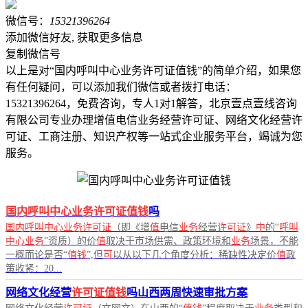
微信号：
15321396264
添加微信好友, 获取更多信息
复制微信号
以上是对“国内呼叫中心业务许可证值钱”的简单介绍，如果您
有任何疑问，可以添加我们微信或者拨打电话：
15321396264，免费咨询，专人1对1解答，北京壹点壹线咨询
有限公司专业办理增值电信业务经营许可证、网络文化经营许
可证、工商注册、知识产权等一站式企业服务平台，竭诚为您
服务。
国内呼叫中心业务许可证值钱
吗
国内呼叫中心业务许可证
（即《增
值
电信
业务
经营
许可证
》
中
的“
呼叫
中心业务
”资质）的价
值
取决于市场供需、政策环境和
业务
场景，不能
一概而论是否“
值钱
”,但
可
以从以下几个角度分析：稀缺性决定价
值
政
策收紧：20...
网络文化经营
许可证值钱
吗山西两周快速审批方案