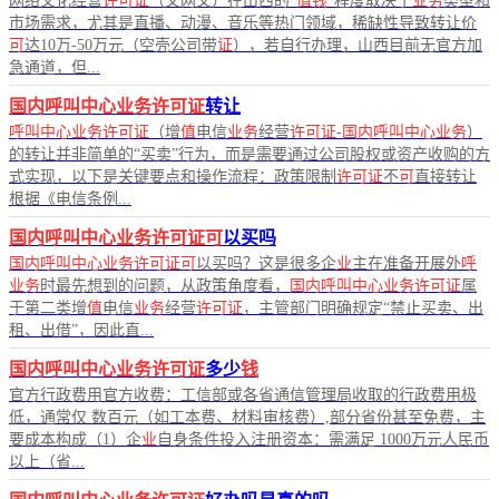
网络文化经营
许可证
（文网文）在山西的“
值钱
”程度取决于
业务
类型和
市场需求，尤其是直播、动漫、音乐等热门领域，稀缺性导致转让价
可
达10万-50万元（空壳公司带
证
），若自行办理，山西目前无官方加
急通道，但...
国内呼叫中心业务许可证
转让
呼叫中心业务许可证
（增
值
电信
业务
经营
许可证
-
国内呼叫中心业务
）
的转让并非简单的“买卖”行为，而是需要通过公司股权或资产收购的方
式实现，以下是关键要点和操作流程：政策限制
许可证
不
可
直接转让
根据《电信条例...
国内呼叫中心业务许可证可
以买吗
国内呼叫中心业务许可证可
以买吗？这是很多企
业
主在准备开展外
呼
业务
时最先想到的问题，从政策角度看，
国内呼叫中心业务许可证
属
于第二类增
值
电信
业务
经营
许可证
，主管部门明确规定“禁止买卖、出
租、出借”，因此直...
国内呼叫中心业务许可证
多少
钱
官方行政费用官方收费：工信部或各省通信管理局收取的行政费用极
低，通常仅 数百元（如工本费、材料审核费）,部分省份甚至免费，主
要成本构成（1）企
业
自身条件投入注册资本：需满足 1000万元人民币
以上（省...