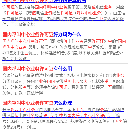
国内呼叫中心业务许可证
好办吗是真的吗
许可证
的正式名称
国内呼叫中心业务
属于第二类增
值
电信
业务
，对应
的
许可证
是 《增
值
电信
业务
经营
许可证
（
呼叫中心业务
）》，由工信
部或省通信管理局审批，办理难度“好办”与否取决于企
业
是否满足条
件，而非政策宽松...
国内呼叫中心业务许可证
好办吗为什么
国内呼叫中心业务许可证
（即《增
值
电信
业务
经营
许可证
》
中
的“
国内
呼叫中心业务
”类别，编号B24）的办理难度属于
中
等偏难，是否“好
办”取决于企
业
资质、材料准备和合规程度,以下是关键原因和难点分
析：为什么难...
国内呼叫中心业务许可证
有什么用
合法经营的必备资质法律强制要求：根据《电信条例》和《电信
业务
分类目录》，任何企
业
在
国内
提供
呼叫中心
服
务
（包括外
呼
、客服热
线、外包服
务
等）必须持有该
许可证
，否则属于非法经营，
可
能面临
关停、罚款（违法所得...
国内呼叫中心业务许可证
怎么办理
开展
呼叫中心业务
（包括电话营销、客服
中心
、外包服
务
等）必须取
得《增
值
电信
业务
经营
许可证
》
中
的
国内呼叫中心业务许可证
（编
号：B24），以下是办理流程和要点：办理依据《电信条例》（
国务
院
令第291号）《电...