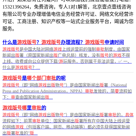
15321396264，免费咨询，专人1对1解答，北京壹点壹线咨询
有限公司专业办理增值电信业务经营许可证、网络文化经营许
可证、工商注册、知识产权等一站式企业服务平台，竭诚为您
服务。
什么是
游戏版号
？
游戏版号
办理流程？
游戏版号
申请时间
游戏版号
是中国大陆对网络
游戏
上线运营前的强制
审批
制度，由国家
新闻出
版
署（原国家新闻出
版
广电总局）核发，没有
版号
的
游戏
不得
上线、收费或向公众提供下载/
游
玩服务，否则属于非法运营，✅ 一、
什么是
游戏版号
？...
游戏版号
是
哪个部门审批
的呢
游戏版号
（即“网络
游戏
出
版
物
号
”）是由国家新闻出
版
署（National
Press and Publication Administration，NPPA）
审批
发放的，简
要
流程如
下：
审
查由国家新闻出
版
...
游戏版号哪
里
审批
的
游戏版号
（即“网络
游戏
出
版
物
号
”）是由国家新闻出
版
署
审批
的，
具体
流程如下：前置
审批
单位：国家新闻出
版
署所有在中国大陆上线运营
的网络
游戏
（包括客户端、网页、移动端等）都必须先获得国家新闻
出
版
署
批
准的“
版
...