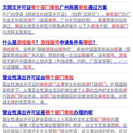
文网文许可证
哪个部门审批
广州两周
审批
通过方案
在广州申请《网络文化经营许可证》（俗称“文网文”），
审批部门
为广
东省文化和旅
游
厅（省级
审批
，广州无市级权限），若
需
两周内加急
通过，
需
结合政策合规性与特殊通道操作,以下为
具体
方案：
审批部门
与流程主管单位...
什么是
游戏版号
？
游戏版号
申请条件有
哪些
？
游戏版号
，全称是“网络
游戏
出
版
物
号
”，是由中国国家新闻出
版
署（原
国家新闻出
版
广电总局）颁发的唯一合法出
版
编
号
，没有
版号
，
游戏
就不能在中国境内上线运营（包括收费、内购、广告变现等），✅ 一
句话理解：
版号
...
营业性演出许可证由
哪个部门审批
营业性演出许可证的
审批部门
主
要
是文化和旅
游
行政
部门
。在我国相
关规定下，从事营业性演出活动的单位或
个
人
需
向当地的文化和旅
游
行政
部门
提出申请，该
部门
会依据相应的法律法规及
审批
标准，对申
请主
体
的资质条件、演...
营业性演出许可证是
哪个部门审批
办理的呢
营业性演出许可证是由县级以上人民政府文化主管
部门审批
办理
的。，，根据《营业性演出管理条例》规定，设立文艺表演团
体
，应
当向县级人民政府文化主管
部门
提出申请；设立演出经纪机构，应当