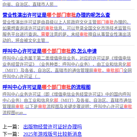
向省、自治区、直辖市人民...
营业性演出许可证是
哪个部门审批
办理的呢怎么查
营业性演出许可证是由县级以上人民政府文化主管
部门审批
办理的。
如果想查询该许可证的
审批
信息，可以登录全国文化市场技术监管与
服务平台进行查询。
需要
注意的是，未经
审批
擅自从事营业性演出活
动的，将会被文化主管...
呼叫中心许可证是
哪个部门审批
的,怎么申请
呼叫中心业务属于第二类增值电信业务，对应的许可证是《增值电信
业务经营许可证》（业务种类：呼叫中心业务），由工业和信息化
部
（MIIT）及各省、自治区、直辖市的通信管理局
审批
，
审批部门
全网
呼叫中心许可证（...
呼叫中心许可证是
哪个部门审批
的流程图
呼叫中心业务许可证（即《增值电信业务经营许可证》中的国内呼叫
中心业务）由工业和信息化
部
（MIIT）及各省、自治区、直辖市通信
管理局
审批
,以下是
审批
流程图及关键步骤说明：呼叫中心许可证
审批
流程图grap...
上一篇：
出版物经营许可证好办理吗
下一篇：
2025年游戏版号比较新消息