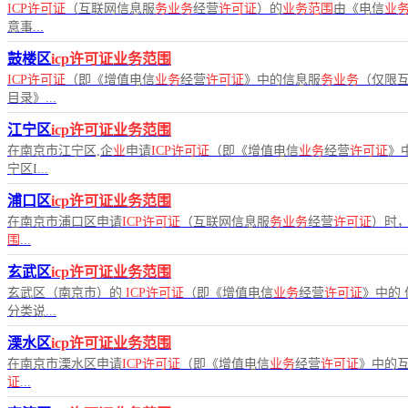
ICP许可证
（互联网信息服
务业务
经营
许可证
）的
业务范围
由《电信
业
意事...
鼓楼区
icp许可证业务范围
ICP许可证
（即《增值电信
业务
经营
许可证
》中的信息服
务业务
（仅限
目录》...
江宁区
icp许可证业务范围
在南京市江宁区,企
业
申请
ICP许可证
（即《增值电信
业务
经营
许可证
》
宁区I...
浦口区
icp许可证业务范围
在南京市浦口区申请
ICP许可证
（互联网信息服
务业务
经营
许可证
）时
围
...
玄武区
icp许可证业务范围
玄武区（南京市）的
ICP许可证
（即《增值电信
业务
经营
许可证
》中的
分类说...
溧水区
icp许可证业务范围
在南京市溧水区申请
ICP许可证
（即《增值电信
业务
经营
许可证
》中的
证
...