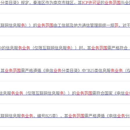
务
分类目录》规定，秦淮区作为南京市辖区，其
ICP许可证
的
业务范围
与全
互联网信息服
务
））的
业务范围
由工信部及地方通信管理局统一规
范
，对
中的信息服
务业务
（仅限互联网信息服
务
））时，其
业务范围
需严格符合
，其
业务范围
需严格遵循《电信
业务
分类目录》中“B25类信息服
务业务
（
 信息服
务业务
（仅限互联网信息服
务
））的
业务范围
需符合国家《电信
业
互联网信息服
务业务
，编号B25类），其
业务范围
需严格遵循《电信
业务
分