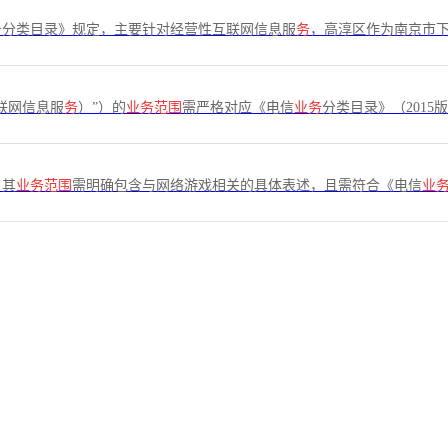
务
分类目录》规定，主要针对经营性互联网信息服
务
，高淳区作为南京市
联网信息服
务
）”）的
业务范围
需严格对应《电信
业务
分类目录》（201
，其
业务范围
需明确包含与网络游戏相关的具体表述，且需符合《电信
业