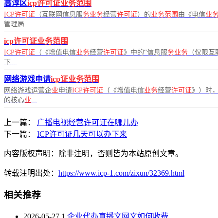
高淳区
icp许可证业务范围
ICP许可证
（互联网信息服
务业务
经营
许可证
）的
业务范围
由《电信
业
管理局...
icp许可证业务范围
ICP许可证
（《增值电信
业务
经营
许可证
》中的“信息服
务业务
（仅限互
下...
网络游戏申请
icp证业务范围
网络游戏运营企
业
申请
ICP许可证
（《增值电信
业务
经营
许可证
》）时
的核心
业
...
上一篇：
广播电视经营许可证在哪儿办
下一篇：
ICP许可证几天可以办下来
内容版权声明：除非注明，否则皆为本站原创文章。
转载注明出处：
https://www.icp-1.com/zixun/32369.html
相关推荐
2026-05-27
1
企业代办直播文网文如何收费