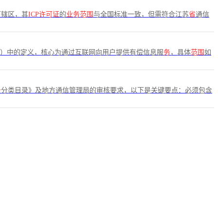
下辖区，其
ICP许可证
的
业务范围
与全国标准一致，但需符合江苏
省
通信
5版）中的定义，核心为通过互联网向用户提供有偿信息服
务
，具体
范围
如
务
分类目录》及地方通信管理局的审核要求，以下是关键要点：必须包含