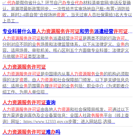
✅
代办
能帮你省什么？环节自己
办
专业
代办
材料清单官网/电话反复确
认，易漏项最新政策同步，一次性给齐实审场地自己租+布置+消防验
收，耗时2-4周自带“合规场地
资源
”，当天过审
人
员社保需给3名大专以
上员工...
专业科普什么是
人力资源服务许可证
和劳
务
派遣经营
许可证
，
人力资源服务许可证
和劳
务
派遣经营
许可证
是两类不同的行政
许可
，
分别对应不同的业
务
场景和法律监管体系，以下从法律定义、业
务
内
容、适用场景、审批机关、核心区别五个方面做专业科普：法律定义
与依据
许可证
类型法律...
人力资源服务许可证
人力资源服务许可证
是中国境内从事
人力资源服务
业
务
的机构必须取
得的法定
资
质，由
人力资源
和社会保障部门颁发，以下是关键信息总
结：适用业
务
范围需
办
理
许可证
的业
务
包括：职业中介（为求职者介
绍工作、为用
人
单位招...
人力资源服务许可证
查询
人力资源服务许可证
由各地
人力资源
和社会保障局核发，
可
通过以下
官方渠道查询真伪及企业备案信息：全国
人
社政
务服务
平台（线上查
询）网址：https://www.12333.gov.cn步骤：进入网站后,选择...
人力资源服务许可证
难
办
吗