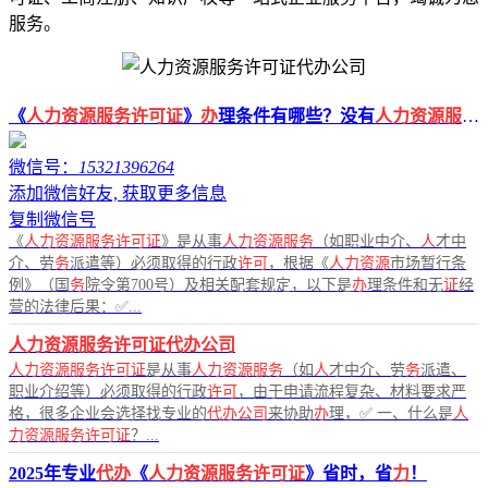
服务。
《
人力资源服务许可证
》
办
理条件有哪些？没有
人力资源服务许可
微信号：
15321396264
添加微信好友, 获取更多信息
复制微信号
《
人力资源服务许可证
》是从事
人力资源服务
（如职业中介、
人
才中
介、劳
务
派遣等）必须取得的行政
许可
，根据《
人力资源
市场暂行条
例》（国
务
院令第700号）及相关配套规定，以下是
办
理条件和无
证
经
营的法律后果：✅...
人力资源服务许可证代办公司
人力资源服务许可证
是从事
人力资源服务
（如
人
才中介、劳
务
派遣、
职业介绍等）必须取得的行政
许可
，由于申请流程复杂、材料要求严
格，很多企业会选择找专业的
代办公司
来协助
办
理，✅ 一、什么是
人
力资源服务许可证
？...
2025年专业
代办
《
人力资源服务许可证
》省时，省
力
！