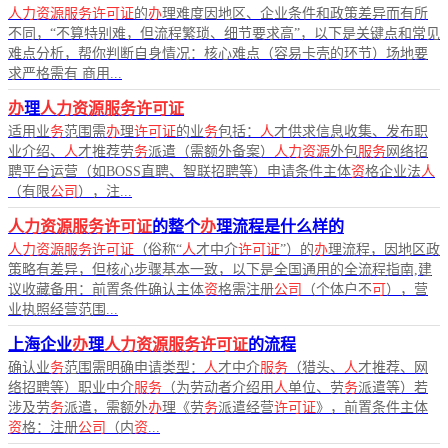
人力资源服务许可证
的
办
理难度因地区、企业条件和政策差异而有所
不同，“不算特别难，但流程繁琐、细节要求高”，以下是关键点和常见
难点分析，帮你判断自身情况：核心难点（容易卡壳的环节）场地要
求严格需有 商用...
办
理
人力资源服务许可证
适用业
务
范围需
办
理
许可证
的业
务
包括：
人
才供求信息收集、发布职
业介绍、
人
才推荐劳
务
派遣（需额外备案）
人力资源
外包
服务
网络招
聘平台运营（如BOSS直聘、智联招聘等）申请条件主体
资
格企业法
人
（有限
公司
），注...
人力资源服务许可证
的整个
办
理流程是什么样的
人力资源服务许可证
（俗称“
人
才中介
许可证
”）的
办
理流程，因地区政
策略有差异，但核心步骤基本一致，以下是全国通用的全流程指南,建
议收藏备用：前置条件确认主体
资
格需注册
公司
（个体户不
可
），营
业执照经营范围...
上海企业
办
理
人力资源服务许可证
的流程
确认业
务
范围需明确申请类型：
人
才中介
服务
（猎头、
人
才推荐、网
络招聘等）职业中介
服务
（为劳动者介绍用
人
单位、劳
务
派遣等）若
涉及劳
务
派遣，需额外
办
理《劳
务
派遣经营
许可证
》，前置条件主体
资
格：注册
公司
（内
资
...