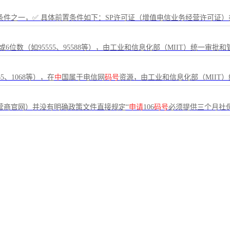
件之一，✅ 具体前置条件如下：SP许可证（增值电信业务经营许可证）类
位或6位数（如95555、95588等），由工业和信息化部（MIIT）统一审批
65、1068等），在
中
国属于电信网
码号
资源，由工业和信息化部（MIIT
营商官网）并没有明确政策文件直接规定“
申请
106
码号
必须提供三个月社保