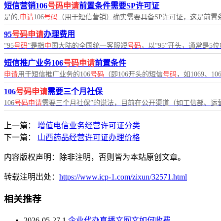
短信营销106
号码申请
前置条件需要SP许可证
是的,
申请
106
号码
（用于短信营销）确实需要具备SP许可证，这是前置条
95
号码申请
办理费用
“95
号码
”是指
中
国大陆的全国统一客服短
号码
，以“95”开头，通常是5
短信推广业务106
号码申请
前置条件
申请
用于短信推广业务的106
号码
（即106开头的短信
号码
，如1069、10
106
号码申请
需要三个月社保
106
号码申请
需要三个月社保”的说法，目前在公开渠道（如工信部、运
上一篇：
增值电信业务经营许可证分类
下一篇：
山西药品经营许可证办理价格
内容版权声明：除非注明，否则皆为本站原创文章。
转载注明出处：
https://www.icp-1.com/zixun/32571.html
相关推荐
2026-05-27
1
企业代办直播文网文如何收费