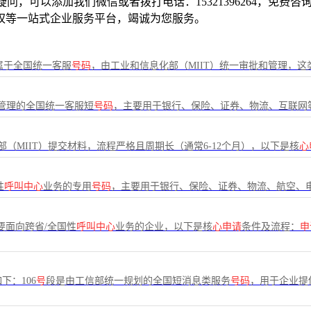
何疑问，可以添加我们微信或者拨打电话：15321396264，免
权等一站式企业服务平台，竭诚为您服务。
962等）属于全国统一客服
号码
，由工业和信息化部（MIIT）统一审批和管理，这
一管理的全国统一客服短
号码
，主要用于银行、保险、证券、物流、互联网
（MIIT）提交材料，流程严格且周期长（通常6-12个月），以下是核
心
性
呼叫中心
业务的专用
号码
，主要用于银行、保险、证券、物流、航空、
要面向跨省/全国性
呼叫中心
业务的企业，以下是核
心申请
条件及流程：
申
下：106
号
段是由工信部统一规划的全国短消息类服务
号码
，用于企业提