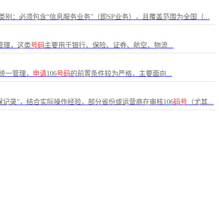
别：必须包含“信息服务业务”（即SP业务），且覆盖范围为全国（...
和管理，这类
号码
主要用于银行、保险、证券、航空、物流...
）统一管理，
申请
106
号码
的前置条件较为严格，主要面向...
记录”，结合实际操作经验，部分省份或运营商在审核106
码号
（尤其...