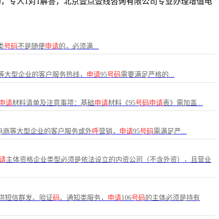
费咨询，专人1对1解答，北京壹点壹线咨询有限公司专业办理增值电
类
号码
不是随便
申请
的，必须满...
等大型企业的客户服务热线，
申请
95
号码
需要满足严格的...
申请
材料清单及注意事项：基础
申请
材料《95
号码申请
表》需加盖...
电商等大型企业的客户服务或外
呼
营销，
申请
95
号码
需满足严...
请
主体资格企业类型必须是依法设立的内资公司（不含外资），且营业
供短信群发、验证
码
、通知类服务，
申请
106
号码
的主体必须是持有