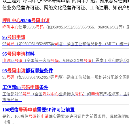
以上是对“呼叫中心95/96号码申请”的简单介绍，如果您有任
信业务经营许可证、网络文化经营许可证、工商注册、知识产
呼叫中心
95/96
号码申请
呼叫中心
使用95/96
号码
（如950/951/952/953/955/956、960/961/
95
号码申请
95
号码
（如950/951/952/957等
号
段）是由工业和信息化部（MIIT）统
95
号码申请
材料
申请
95
号码
（全国统一客服
号码
，如95XXX短
号码
）需向工业和信息化部
95
号码申请
都有哪些条件
95
号码
（如950/951/952/957等
号
段）是由工信部统一规划并分配给全国
工信部95
号码申请
条件
工信部对95
号码
（全国
呼叫中心
业务接入
号码
）的
申请
有严格规定，主
执照经营...
106短信
号码申请
需要SP许可证前置
是的，106短信
号码
的
申请
确实需要SP许可证作为前置条件，具体说明如
《增...