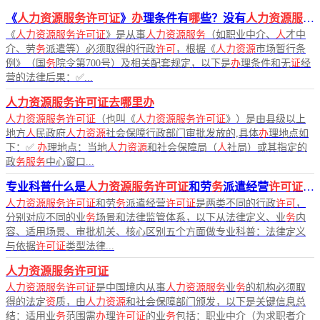
《
人力资源服务许可证
》
办
理条件有
哪
些？没有
人力资源服务许可
《
人力资源服务许可证
》是从事
人力资源服务
（如职业中介、
人
才中
介、劳
务
派遣等）必须取得的行政
许可
，根据《
人力资源
市场暂行条
例》（国
务
院令第700号）及相关配套规定，以下是
办
理条件和无
证
经
营的法律后果：✅...
人力资源服务许可证去哪里办
人力资源服务许可证
（也叫《
人力资源服务许可证
》）是由县级以上
地方
人
民政府
人力资源
社会保障行政部门审批发放的,具体
办
理地点如
下：✅
办
理地点：当地
人力资源
和社会保障局（
人
社局）或其指定的
政
务服务
中心窗口...
专业科普什么是
人力资源服务许可证
和劳
务
派遣经营
许可证
，
人力资源服务许可证
和劳
务
派遣经营
许可证
是两类不同的行政
许可
，
分别对应不同的业
务
场景和法律监管体系，以下从法律定义、业
务
内
容、适用场景、审批机关、核心区别五个方面做专业科普：法律定义
与依据
许可证
类型法律...
人力资源服务许可证
人力资源服务许可证
是中国境内从事
人力资源服务
业
务
的机构必须取
得的法定
资
质，由
人力资源
和社会保障部门颁发，以下是关键信息总
结：适用业
务
范围需
办
理
许可证
的业
务
包括：职业中介（为求职者介