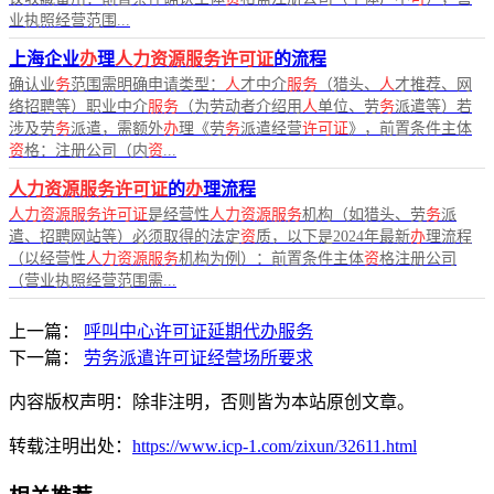
业执照经营范围...
上海企业
办
理
人力资源服务许可证
的流程
确认业
务
范围需明确申请类型：
人
才中介
服务
（猎头、
人
才推荐、网
络招聘等）职业中介
服务
（为劳动者介绍用
人
单位、劳
务
派遣等）若
涉及劳
务
派遣，需额外
办
理《劳
务
派遣经营
许可证
》，前置条件主体
资
格：注册公司（内
资
...
人力资源服务许可证
的
办
理流程
人力资源服务许可证
是经营性
人力资源服务
机构（如猎头、劳
务
派
遣、招聘网站等）必须取得的法定
资
质，以下是2024年最新
办
理流程
（以经营性
人力资源服务
机构为例）：前置条件主体
资
格注册公司
（营业执照经营范围需...
上一篇：
呼叫中心许可证延期代办服务
下一篇：
劳务派遣许可证经营场所要求
内容版权声明：除非注明，否则皆为本站原创文章。
转载注明出处：
https://www.icp-1.com/zixun/32611.html