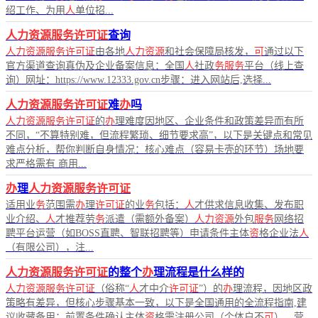
绍工作、为用
人
单位招...
人力资源服务许可证
查询
人力资源服务许可证
由各地
人力资源
和社会保障局核发，
可
通过以下
官方渠道查询真伪及企业备案信息：全国
人
社政
务服务
平台（线上查
询）网址：https://www.12333.gov.cn步骤：进入网站后,选择...
人力资源服务许可证
难
办
吗
人力资源服务许可证
的
办
理难度因地区、企业条件和政策差异而有所
不同，“不算特别难，但流程繁琐、细节要求高”，以下是关键点和常见
难点分析，帮你判断自身情况：核心难点（容易卡壳的环节）场地要
求严格需有 商用...
办
理
人力资源服务许可证
适用业
务
范围需
办
理
许可证
的业
务
包括：
人
才供求信息收集、发布职
业介绍、
人
才推荐劳
务
派遣（需额外备案）
人力资源
外包
服务
网络招
聘平台运营（如BOSS直聘、智联招聘等）申请条件主体
资
格企业法
人
（有限公司），注...
人力资源服务许可证
的整个
办
理流程是什么样的
人力资源服务许可证
（俗称“
人
才中介
许可证
”）的
办
理流程，因地区政
策略有差异，但核心步骤基本一致，以下是全国通用的全流程指南,建
议收藏备用：前置条件确认主体
资
格需注册公司（个体户不
可
），营