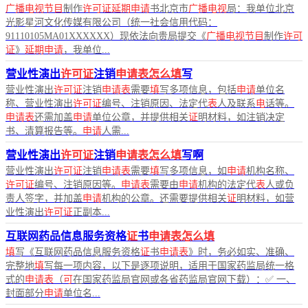
广播电视节目
制作
许可证延期申请
书北京市
广播电视
局：我单位北京
光影星河文化传媒有限公司（统一社会信用代码：
91110105MA01XXXXXX）现依法向贵局提交《
广播电视节目
制作
许可
证
》
延期申请
，我单位...
营业性演出
许可证
注销
申请表怎么填
写
营业性演出
许可证
注销
申请表
需要
填
写多项信息，包括
申请
单位名
称、营业性演出
许可证
编号、注销原因、法定代
表
人及联系
电
话等。
申请表
还需加盖
申请
单位公章，并提供相关
证
明材料，如注销决定
书、清算报告等。
申请
人需...
营业性演出
许可证
注销
申请表怎么填
写啊
营业性演出
许可证
注销
申请表
需要
填
写多项信息，如
申请
机构名称、
许可证
编号、注销原因等。
申请表
需要由
申请
机构的法定代
表
人或负
责人签字，并加盖
申请
机构的公章。还需要提供相关
证
明材料，如营
业性演出
许可证
正副本...
互联网药品信息服务资格
证
书
申请表怎么填
填
写《互联网药品信息服务资格
证
书
申请表
》时，务必如实、准确、
完整地
填
写每一项内容，以下是逐项说明，适用于国家药监局统一格
式的
申请表
（
可
在国家药监局官网或各省药监局官网下载）：✅ 一、
封面部分
申请
单位名...