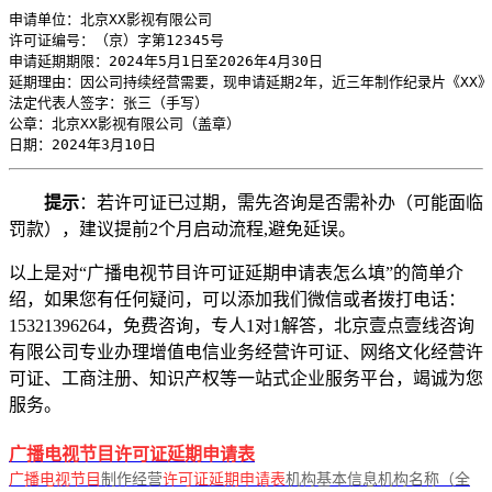
申请单位：北京XX影视有限公司  

许可证编号：（京）字第12345号  

申请延期期限：2024年5月1日至2026年4月30日  

延期理由：因公司持续经营需要，现申请延期2年，近三年制作纪录片《XX》
法定代表人签字：张三（手写）  

公章：北京XX影视有限公司（盖章）  

日期：2024年3月10日
提示
：若许可证已过期，需先咨询是否需补办（可能面临
罚款），建议提前2个月启动流程,避免延误。
以上是对“广播电视节目许可证延期申请表怎么填”的简单介
绍，如果您有任何疑问，可以添加我们微信或者拨打电话：
15321396264，免费咨询，专人1对1解答，北京壹点壹线咨询
有限公司专业办理增值电信业务经营许可证、网络文化经营许
可证、工商注册、知识产权等一站式企业服务平台，竭诚为您
服务。
广播电视节目许可证延期申请表
广播电视节目
制作经营
许可证延期申请表
机构基本信息机构名称（全