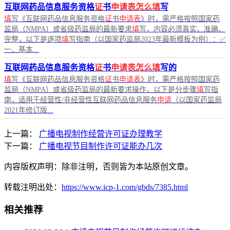
互联网药品信息服务资格
证
书
申请表怎么填
写
填
写《互联网药品信息服务资格
证
书
申请表
》时，需严格按照国家药
监局（NMPA）或省级药监局的最新要求
填
写，内容必须真实、准确、
完整，以下是逐项
填
写指南（以国家药监局2023年最新模板为例）：✅
一、基本...
互联网药品信息服务资格
证
书
申请表怎么填
写的
填
写《互联网药品信息服务资格
证
书
申请表
》时，需严格按照国家药
监局（NMPA）或省级药监局的最新要求操作，以下是分步骤
填
写指
南，适用于经营性/非经营性互联网药品信息服务
申请
（以国家药监局
2021年修订版...
上一篇：
广播电视制作经营许可证办理教学
下一篇：
广播电视节目制作许可证能办几次
内容版权声明：除非注明，否则皆为本站原创文章。
转载注明出处：
https://www.icp-1.com/gbds/7385.html
相关推荐