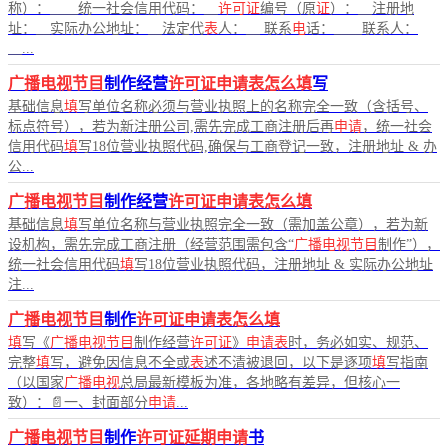
称）：____统一社会信用代码：__
许可证
编号（原
证
）：__注册地
址：__实际办公地址：__法定代
表
人：__ 联系
电
话：____联系人：
__...
广播电视节目
制作经营
许可证申请表怎么填
写
基础信息
填
写单位名称必须与营业执照上的名称完全一致（含括号、
标点符号），若为新注册公司,需先完成工商注册后再
申请
，统一社会
信用代码
填
写18位营业执照代码,确保与工商登记一致，注册地址 & 办
公...
广播电视节目
制作经营
许可证申请表怎么填
基础信息
填
写单位名称与营业执照完全一致（需加盖公章），若为新
设机构，需先完成工商注册（经营范围需包含“
广播电视节目
制作”），
统一社会信用代码
填
写18位营业执照代码，注册地址 & 实际办公地址
注...
广播电视节目
制作
许可证申请表怎么填
填
写《
广播电视节目
制作经营
许可证
》
申请表
时，务必如实、规范、
完整
填
写，避免因信息不全或
表
述不清被退回，以下是逐项
填
写指南
（以国家
广播电视
总局最新模板为准，各地略有差异，但核心一
致）：📄一、封面部分
申请
...
广播电视节目
制作
许可证延期申请
书