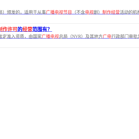
局）颁发的，适用于从事
广播电视节目
（不含
电视
剧）
制作经营
活动的机
制作许可
的
经营
范围有？
法定准入资质，由国家
广播电视
总局（NVR）及其地方
广电
行政部门审批