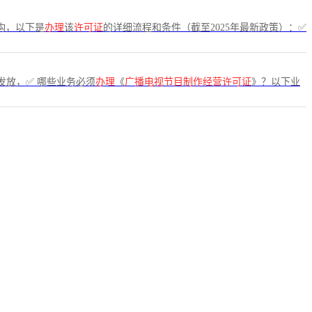
构，以下是
办理
该
许可证
的详细流程和条件（截至2025年最新政策）：✅
发放，✅ 哪些业务必须
办理
《
广播电视节目制作经营许可证
》？以下业