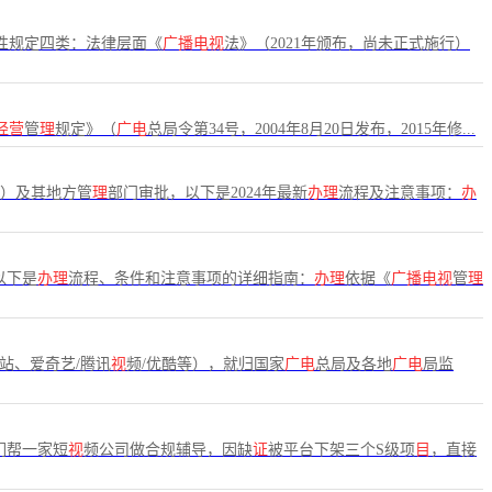
性规定四类：法律层面《
广播电视
法》（2021年颁布，尚未正式施行）
经营
管
理
规定》（
广电
总局令第34号，2004年8月20日发布，2015年修...
A）及其地方管
理
部门审批，以下是2024年最新
办理
流程及注意事项：
办
以下是
办理
流程、条件和注意事项的详细指南：
办理
依据《
广播电视
管
理
站、爱奇艺/腾讯
视
频/优酷等），就归国家
广电
总局及各地
广电
局监
们帮一家短
视
频公司做合规辅导，因缺
证
被平台下架三个S级项
目
，直接