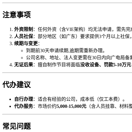
注意事项
外资限制
：任何外资（含VIE架构）均无法申请，需先完
人员社保
：部分地区（如广东）要求提供3个月以上社保
续期与变更
：
到期前30天申请续期,逾期需重新办理。
公司名称、地址、法人变更需在30日内向广电局备
无证后果
：擅自制作节目将面临
没收设备、罚款5-10万元
代办建议
自行办理
：适合有经验的公司，成本低（仅工本费）。
代办服务
：市场价约
5,000-15,000元
（含人员挂靠、材料整
常见问题