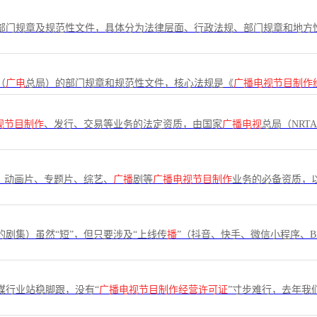
部门规章及规范性文件，具体分为法律层面、行政法规、部门规章和地方
（
广电
总局）的部门规章和规范性文件，核心法规是《
广播电视节目制作
视节目制作
、发行、交易等业务的法定资质，由国家
广播电视
总局（NRT
、动画片、专题片、综艺、
广播
剧等
广播电视节目制作
业务的必备资质，
的剧集）虽然“短”，但只要涉及“上线传
播
”（抖音、快手、微信小程序、B
媒行业站稳脚跟，没有“
广播电视节目制作经营许可证
”寸步难行，去年我