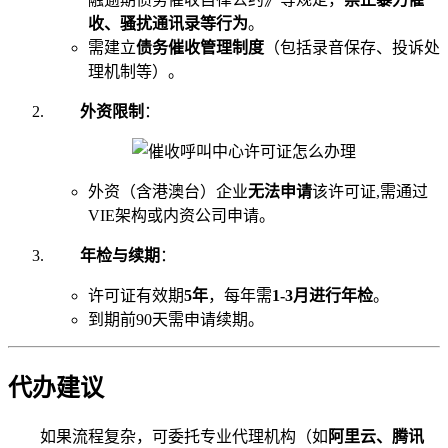
收、骚扰通讯录等行为
。
需建立
债务催收管理制度
（包括录音保存、投诉处
理机制等）。
外资限制
：
外资（含港澳台）企业
无法申请
该许可证,需通过
VIE架构或内资公司申请。
年检与续期
：
许可证有效期
5年
，每年需
1-3月进行年检
。
到期前90天需申请续期。
代办建议
如果流程复杂，可委托专业代理机构（如
阿里云、腾讯