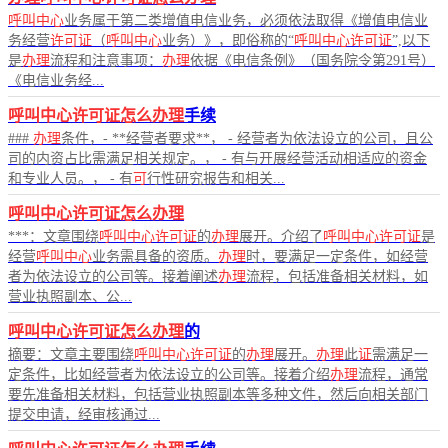
呼叫中心
业务属于第二类增值电信业务，必须依法取得《增值电信业
务经营
许可证
（
呼叫中心
业务）》，即俗称的“
呼叫中心许可证
”,以下
是
办理
流程和注意事项：
办理
依据《电信条例》（国务院令第291号）
《电信业务经...
呼叫中心许可证怎么办理
手续
###
办理
条件，- **经营者要求**， - 经营者为依法设立的公司，且公
司的内资占比需满足相关规定。， - 有与开展经营活动相适应的资金
和专业人员。， - 有
可
行性研究报告和相关...
呼叫中心许可证怎么办理
***：文章围绕
呼叫中心许可证
的
办理
展开。介绍了
呼叫中心许可证
是
经营
呼叫中心
业务需具备的资质。
办理
时，要满足一定条件，如经营
者为依法设立的公司等。接着阐述
办理
流程，包括准备相关材料，如
营业执照副本、公...
呼叫中心许可证怎么办理
的
摘要：文章主要围绕
呼叫中心许可证
的
办理
展开。
办理
此
证
需满足一
定条件，比如经营者为依法设立的公司等。接着介绍
办理
流程，通常
要先准备相关材料，包括营业执照副本等多种文件，然后向相关部门
提交申请，经审核通过...