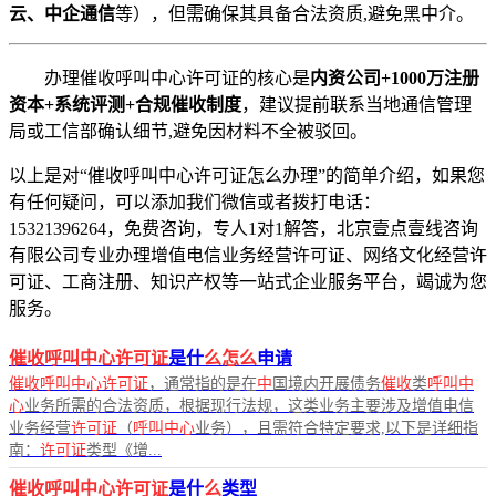
云、中企通信
等），但需确保其具备合法资质,避免黑中介。
办理催收呼叫中心许可证的核心是
内资公司+1000万注册
资本+系统评测+合规催收制度
，建议提前联系当地通信管理
局或工信部确认细节,避免因材料不全被驳回。
以上是对“催收呼叫中心许可证怎么办理”的简单介绍，如果您
有任何疑问，可以添加我们微信或者拨打电话：
15321396264，免费咨询，专人1对1解答，北京壹点壹线咨询
有限公司专业办理增值电信业务经营许可证、网络文化经营许
可证、工商注册、知识产权等一站式企业服务平台，竭诚为您
服务。
催收呼叫中心许可证
是什
么怎么
申请
催收呼叫中心许可证
，通常指的是在
中
国境内开展债务
催收
类
呼叫中
心
业务所需的合法资质，根据现行法规，这类业务主要涉及增值电信
业务经营
许可证
（
呼叫中心
业务），且需符合特定要求,以下是详细指
南：
许可证
类型《增...
催收呼叫中心许可证
是什
么
类型