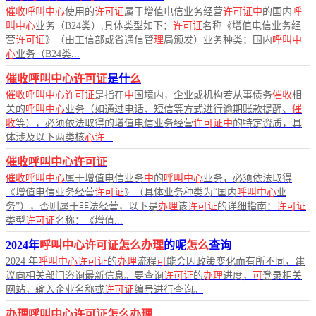
催收呼叫中心
使用的
许可证
属于增值电信业务经营
许可证中
的国内
呼
叫中心
业务（B24类）,具体类型如下：
许可证
名称《增值电信业务经
营
许可证
》（由工信部或省通信管
理
局颁发）业务种类：国内
呼叫中
心
业务（B24类...
催收呼叫中心许可证
是什
么
催收呼叫中心许可证
是指在
中
国境内，企业或机构若从事债务
催收
相
关的
呼叫中心
业务（如通过电话、短信等方式进行逾期账款提醒、
催
收
等），必须依法取得的增值电信业务经营
许可证中
的特定资质，具
体涉及以下两类核
心许
...
催收呼叫中心许可证
催收呼叫中心
属于增值电信业务
中
的
呼叫中心
业务，必须依法取得
《增值电信业务经营
许可证
》（具体业务种类为“国内
呼叫中心
业
务”），否则属于非法经营，以下是
办理
该
许可证
的详细指南：
许可证
类型
许可证
名称：《增值...
2024年
呼叫中心许可证怎么办理
的呢
怎么
查询
2024 年
呼叫中心许可证
的
办理
流程
可
能会因政策变化而有所不同，建
议向相关部门咨询最新信息。要查询
许可证
的
办理
进度，
可
登录相关
网站，输入企业名称或
许可证
编号进行查询。
办理呼叫中心许可证怎么办理