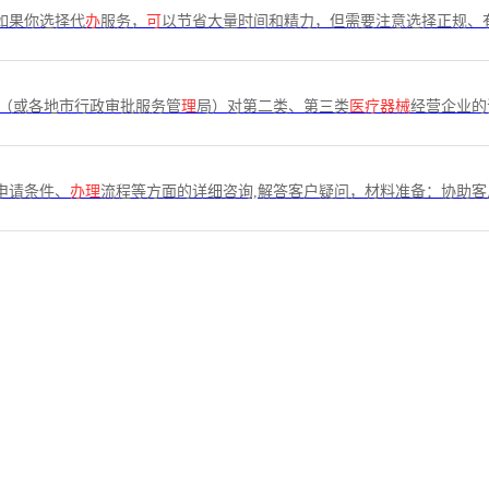
如果你选择代
办
服务，
可
以节省大量时间和精力，但需要注意选择正规、
（或各地市行政审批服务管
理
局）对第二类、第三类
医疗器械
经营企业的
申请条件、
办理
流程等方面的详细咨询,解答客户疑问，材料准备：协助