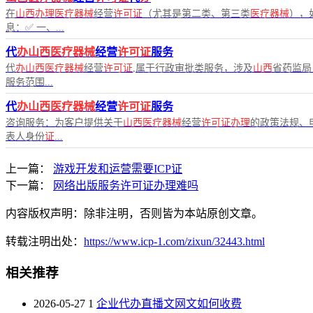
在
山西办理医疗器械
经营
许可证
（尤其是第二类、第三类
医疗器械
），
息：✅ 一、...
代
办山西医疗器械
经营
许可证
服务
代
办山西医疗器械
经营
许可证
,属于行政审批类服务，涉及
山西
省药监局
服务范围...
代
办山西医疗器械
经营
许可证
服务
咨询服务：为客户提供关于
山西医疗器械
经营
许可证办理
的政策法规、
表人身份
证
...
上一篇：
游戏开发和运营需要ICP证
下一篇：
网络出版服务许可证办理难吗
内容版权声明：除非注明，否则皆为本站原创文章。
转载注明出处：
https://www.icp-1.com/zixun/32443.html
相关推荐
2026-05-27
1
企业代办直播文网文如何收费