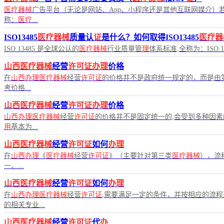
医疗器械
广告平台（无论是网站、App、小程序还是其他互联网媒介）
称：
医疗
...
ISO13485
医疗器械
质量认
证
是什么？如何取得ISO13485
医疗器
ISO 13485 是全球公认的
医疗器械
行业质量管
理
体系标准,全称为：ISO 134
山西医疗器械
经营
许可证办理
价格
在
山西办理医疗器械
经营
许可证
的价格并不是政府统一规定的，而是由
考价格...
山西医疗器械
经营
许可证办理
价格
山西办理医疗器械
经营
许可证
的价格并不是固定统一的,会受到多种因
用
基本为...
山西医疗器械
经营
许可证
如何
办理
在
山西办理
《
医疗器械
经营
许可证
》（主要针对第三类
医疗器械
），流
一、...
山西医疗器械
经营
许可证
如何
办理
在
山西办理医疗器械
经营
许可证
,需要满足一定的条件，并按相应的流
的相关专业...
山西医疗器械
经营
许可证
代
办