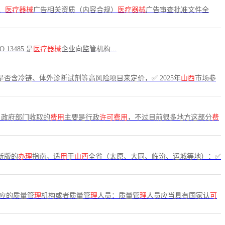
、
医疗器械
广告相关资质（内容合规）
医疗器械
广告审查批准文件全
 13485 是
医疗器械
企业向监管机构...
否含冷链、体外诊断试剂等高风险项目来定价，✅ 2025年
山西
市场参
，政府部门收取的
费用
主要是行政
许可费用
，不过目前很多地方这部分
费
新版的
办理
指南，适
用
于
山西
全省（太原、大同、临汾、运城等地）：✅
应的质量管
理
机构或者质量管
理
人员：质量管
理
人员应当具有国家认
可