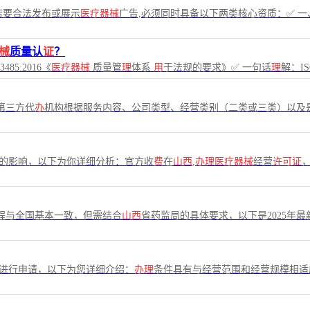
若要合法发布或展示
医疗器械
广告,必须同时具备以下两类核心资质：✅ 一
械
质量认
证
？
85:2016《
医疗器械
质量管
理
体系
用
于法规的要求》✅ 一句话
理
解：ISO
第三方代
办
机构根据服务内容、公司类型、经营类别（二类或三类）以及是
素的影响，以下为你详细分析：官方收
费
在
山西
,
办理医疗器械
经营
许可证
程与全国基本一致，但需结合
山西
省药监局的具体要求，以下是2025年最
程进行申请，以下为您详细介绍：
办理
条件具有与经营范围和经营规模相适