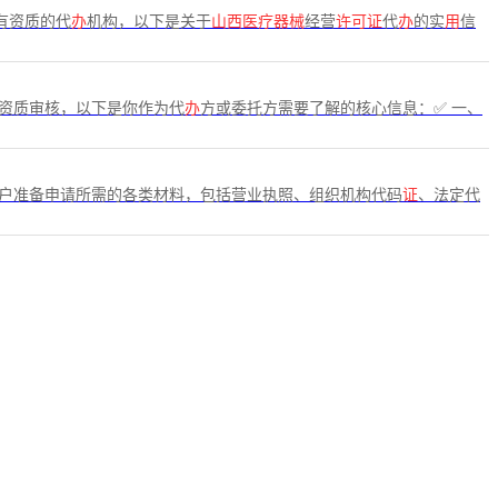
有资质的代
办
机构，以下是关于
山西医疗器械
经营
许可证
代
办
的实
用
信
资质审核，以下是你作为代
办
方或委托方需要了解的核心信息：✅ 一、
客户准备申请所需的各类材料，包括营业执照、组织机构代码
证
、法定代