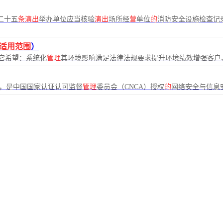
二十五
条演出
举办单位应当核验
演出
场所经
营
单位
的
消防安全设施检查记
适用范围
）
它希望：系统化
管理
其环境影响满足法律法规要求提升环境绩效增强客户
证”，是中国国家认证认可监督
管理
委员会（CNCA）授权
的
网络安全与信息