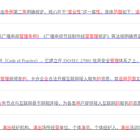
围
由
条例
第二
条
明确规定，核心在于“
营业性
”这一属
性
，具体
范围
如下：
适
《广播电视
管理条例
》《广播电视节目制作经
营管理
规定》等法规明确界
ode of Practice），它建立在 ISO/IEC 27001 信息安全
管理
体系之上，
信
管理
局颁发
的
，允许企
业
合法开展互联网接入服务
的
资质，其
适用范围
业
务节点与互联网骨干网相连接，为各类
用
户提供接入互联网
的
服务
的
资
、
演出
经纪机构、
演出
场所经
营
单位、个体
演
员、个体经纪人，
演出
活动