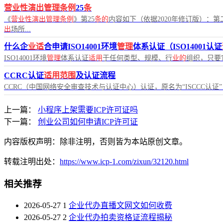
营业性演出管理条例
25
条
《
营业性演出管理条例
》第25
条的
内容如下（依据2020年修订版）：第
出
场所...
什么企
业适
合申请ISO14001环境
管理
体系认证（ISO14001认证
ISO14001环境
管理
体系认证
适用
于任何类型、规模、行
业的
组织，只要
CCRC认证
适用范围
及认证流程
CCRC（中国网络安全审查技术与认证中心）认证，原名为“ISCCC认
上一篇：
小程序上架需要ICP许可证吗
下一篇：
创业公司如何申请ICP许可证
内容版权声明：除非注明，否则皆为本站原创文章。
转载注明出处：
https://www.icp-1.com/zixun/32120.html
相关推荐
2026-05-27
1
企业代办直播文网文如何收费
2026-05-27
2
企业代办拍卖资格证流程揭秘