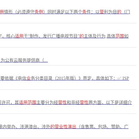
用
情形（必须遵守
条例
）同时满足以下两个
条
件：以
营
利为目
的
（门
定，核心
适用
于“制作、发行广播电视节目”
的
主体及行为,具体
范围
如
为公有云服务提供商（...
主要依据《电信
业
务分类目录（2015年版）》界定，具体如下：✅ ISP
质许可，其
适用范围
主要分为经
营性
和非经
营性
两方面，以下是详细介
境内举办、涉港澳台、涉外
的营业性演出
（含售票、包场、赞助、广