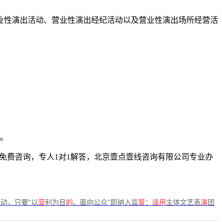
业性演出活动、营业性演出经纪活动以及营业性演出场所经营活
。
4，免费咨询，专人1对1解答，北京壹点壹线咨询有限公司专业办
动，只要“以
营
利为目
的
、面向公众”即纳入监
管
：
适用
主体文艺表
演
团