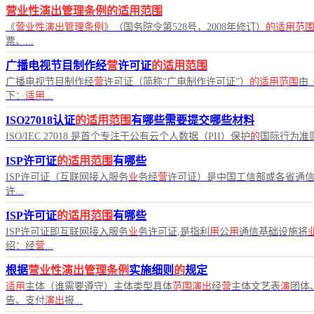
营业性演出管理条例的适用范围
《
营业性演出管理条例
》（国务院令第528号，2008年修订）
的适用范
票、...
广播电视节目制作经
营
许可证
的适用范围
广播电视节目制作经
营
许可证（简称“广电制作许可证”）
的适用范围
由
下：
适用
...
ISO27018认证
的适用范围
有哪些需要提交哪些材料
ISO/IEC 27018 是首个专注于公有云个人数据（PII）保护
的
国际行为准则（C
ISP许可证
的适用范围
有哪些
ISP许可证（互联网接入服务
业
务经
营
许可证）是中国工信部或各省通
许...
ISP许可证
的适用范围
有哪些
ISP许可证即互联网接入服务
业
务许可证,是指利
用
公
用
通信基础设施将
绍：经
营
...
根据
营业性演出管理条例
实施细则
的
规定
适用
主体（谁需要遵守）主体类型具体
范围演出
经
营
主体文艺表
演
团体
告、支付
演出
报...