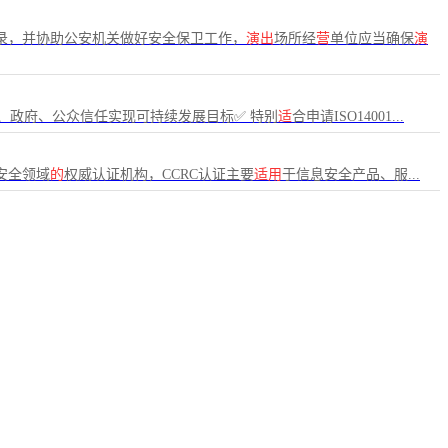
录，并协助公安机关做好安全保卫工作，
演出
场所经
营
单位应当确保
演
、政府、公众信任实现可持续发展目标✅ 特别
适
合申请ISO14001...
安全领域
的
权威认证机构，CCRC认证主要
适用
于信息安全产品、服...