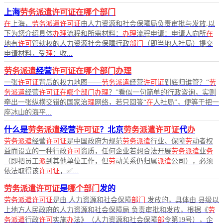
上海
劳务派遣许可证在哪个部门
在
上海，
劳务派遣许可证
由人力资源和社会保障局负责审批与发放,以
下为您介绍具体
办理
流程和所需材料：
办理
流程申请：申请人向所
在
地有
许可
管辖权的人力资源社会保障行政
部门
（即当地人社局）提交
申请材料，受
理
：收...
劳务派遣
经营
许可证在哪个部门办理
一张
许可证
背后的权力地图——
劳务派遣
经营
许可证
到底归谁管？“
劳
务派遣
经营
许可证在哪个部门办理
？”看似一句简单的行政咨询，实则
牵出一张纵横交错的国家治
理
网络，若只回答“
在
人社局”，便等于把一
座冰山的海平...
什么是
劳务派遣
经营
许可证
？北京
劳务派遣许可证
代
办
劳务派遣
经营
许可证
是中国政府为规范
劳务派遣
行业、保障
劳
动者权
益而设立的一种行政
许可
资质，任何企业若想合法开展
劳务派遣
业
务
（即把员工
派
到其他单位工作，但
劳
动关系仍归属
派遣
公司），必须
依法取得该
许可证
，✅...
劳务派遣许可证
是
哪个部门
发的
劳务派遣许可证
是由 人力资源和社会保障
部门
发放的，具体由 县级以
上地方人民政府的人力资源和社会保障局 负责审批和发放，根据《
劳
务派遣
行政
许可
实施
办
法》（人力资源和社会保障
部
令第19号），企