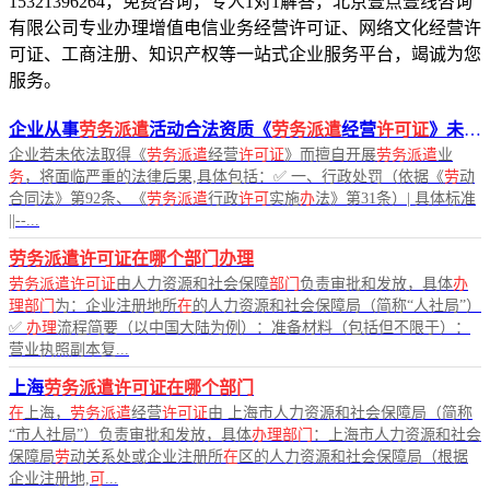
15321396264，免费咨询，专人1对1解答，北京壹点壹线咨询
有限公司专业办理增值电信业务经营许可证、网络文化经营许
可证、工商注册、知识产权等一站式企业服务平台，竭诚为您
服务。
企业从事
劳务派遣
活动合法资质《
劳务派遣
经营
许可证
》未
办
企业若未依法取得《
劳务派遣
经营
许可证
》而擅自开展
劳务派遣
业
务
，将面临严重的法律后果,具体包括：✅ 一、行政处罚（依据《
劳
动
合同法》第92条、《
劳务派遣
行政
许可
实施
办
法》第31条）| 具体标准
||--...
劳务派遣许可证在哪个部门办理
劳务派遣许可证
由人力资源和社会保障
部门
负责审批和发放，具体
办
理部门
为：企业注册地所
在
的人力资源和社会保障局（简称“人社局”）
✅
办理
流程简要（以中国大陆为例）：准备材料（包括但不限于）：
营业执照副本复...
上海
劳务派遣许可证在哪个部门
在
上海，
劳务派遣
经营
许可证
由 上海市人力资源和社会保障局（简称
“市人社局”）负责审批和发放，具体
办理部门
：上海市人力资源和社会
保障局
劳
动关系处或企业注册所
在
区的人力资源和社会保障局（根据
企业注册地,
可
...