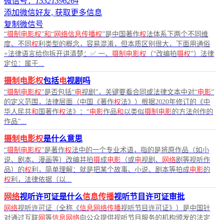
微信号：
15321396264
添加微信好友, 获取更多信息
复制微信号
“
摄制电影权
”
和
“
网络信息传播权
”是中国著作
权
法体系下两个不同维
度、不同
权
利类型的概念，容易混淆，但本质区别很大，下面用通俗
+法律语言给你拆开讲清楚：✅ 一、
摄制电影权
（“改编拍
摄权
”）法律
定位：属于...
摄制电影权
包括
电
视剧吗
“
摄制电影权
”是否包括“
电
视剧”，关键要看合同或法律文本中对“
电影
”
的定义范围，法律层面（中国《著作
权
法》）根据2020年修订的《中
华人民共
和
国著作
权
法》：“
电影
作品
和
以类似
摄制电影
的方法创作的
作品”...
摄制电影权
是什么意思
“
摄制电影权
”是著作
权
法中的一个专业术语，指的是将原作品（如小
说、剧本、漫画等）改编并拍
摄
成
电影
（或
电
视剧、
网络
剧等视听作
品）的
权
利，简单理解：就是把某个故事、小说、剧本等拍成
电影
的
权
利，法律依据（以...
网络
视听许可证是什么
信息传播
视听节目许可证审批
网络
视听许可证（全称《
信息网络传播
视听节目许可证》）是中国针
对通过互联
网
等
信息网络
向公众提供视听节目服务的机构颁发的法定