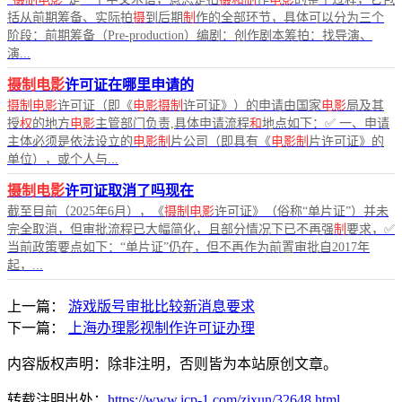
括从前期筹备、实际拍
摄
到后期
制
作的全部环节，具体可以分为三个
阶段：前期筹备（Pre-production）编剧：创作剧本筹拍：找导演、
演...
摄制电影
许可证在哪里申请的
摄制电影
许可证（即《
电影摄制
许可证》）的申请由国家
电影
局及其
授
权
的地方
电影
主管部门负责,具体申请流程
和
地点如下：✅ 一、申请
主体必须是依法设立的
电影制
片公司（即具有《
电影制
片许可证》的
单位），或个人与...
摄制电影
许可证取消了吗现在
截至目前（2025年6月），《
摄制电影
许可证》（俗称“单片证”）并未
完全取消，但审批流程已大幅简化，且部分情况下已不再强
制
要求，✅
当前政策要点如下：“单片证”仍在，但不再作为前置审批自2017年
起，...
上一篇：
游戏版号审批比较新消息要求
下一篇：
上海办理影视制作许可证办理
内容版权声明：除非注明，否则皆为本站原创文章。
转载注明出处：
https://www.icp-1.com/zixun/32648.html