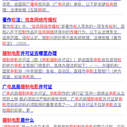
资质，由国家广
播电
视总局（广
电
总局）审批，以下是关键
信息
梳
理：法律依据《互联
网
视...
著作
权
法：
信息网络传播权
著作
权
法》中，“
信息网络传播权
”是著作
权
人享有的一项专有
权
利，其
核心在于控
制
作品在
信息网络
环境中的
传播
行为，以下从法律条文、
适用范围、侵
权
认定、限
制
与例外等方面系统梳理：法律依据《著作
权
法》（2020...
摄制电影
许可证去哪里办理
摄制电影
许可证（即《
电影摄制
许可证》）是由国家
电影
局及其授
权
的地方
电影
主管部门颁发的，具体办理流程如下：✅ 一、办理机构：
国家
电影
局（中央层面）各省、自治区、直辖市
电影
主管部门（地方
层面，如省
电影
局、...
广
电
总局
摄制电影
许可证
广
电
总局
摄制电影
许可证：
电影制
作的“通行证”任何一部商业
电影
从立
项到上映,都必须经过严格的审批流程，广
电
总局
摄制电影
许可证是
电
影
项目启动前必须取得的重要资质之一，这张许可证不仅是
电影
合法
拍
摄
的前提，更...
摄制电影
是什么
“
摄制电影
”是一个中文术语，意思是拍
摄和制
作
电影
的整个过程，它包